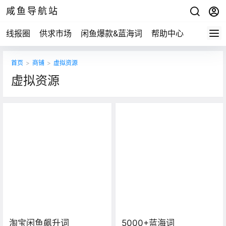
咸鱼导航站
线报圈
供求市场
闲鱼爆款&蓝海词
帮助中心
首页
>
商铺
>
虚拟资源
虚拟资源
淘宝闲鱼飙升词
5000+蓝海词