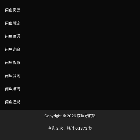
闲鱼卖货
闲鱼引流
闲鱼暗语
闲鱼诈骗
闲鱼货源
闲鱼资讯
闲鱼赚钱
闲鱼违规
Copyright © 2026
咸鱼导航站
查询 2 次，耗时 0.1373 秒