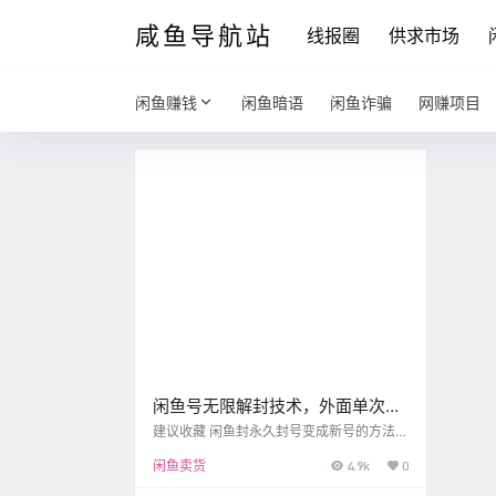
咸鱼导航站
线报圈
供求市场
闲鱼赚钱
闲鱼暗语
闲鱼诈骗
网赚项目
闲鱼号无限解封技术，外面单次收
费几百的方法！
建议收藏 闲鱼封永久封号变成新号的方法流
程就是，登入淘宝手机端或者电脑端-账号
闲鱼卖货
4.9k
0
安全-换绑支付宝-网页版支付宝可以用QQ
申请新支付宝号，需要手机认证和实名认