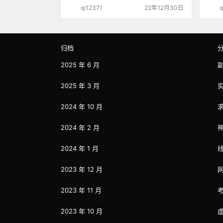
现大规模的图片无法显示还是很蛋疼的。 比
制本
qi12371
22年12月30日
q
如这几天网站打开就出现图片无法显示的问
下载
题。 所以这次把图片先上传到了github图
床，作为一个备份，大概看了一共是10845
张图片，总计1.25G，也不大，不过github
真不错，我是批量上传的图片，但是也做了
归档
缓…
2025 年 6 月
2025 年 3 月
2024 年 10 月
2024 年 2 月
2024 年 1 月
2023 年 12 月
2023 年 11 月
2023 年 10 月