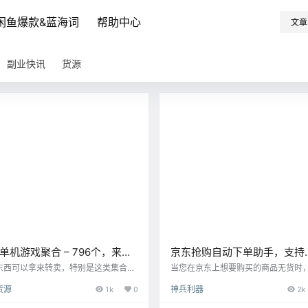
闲鱼爆款&蓝海词
帮助中心
文章
副业快讯
货源
单机游戏聚合 – 796个，来自
京东抢购自动下单助手，支持
付费购买
Windows、MacOS 系统
东西可以拿来转卖，特别是这类集合，
当您在京东上想要购买的商品无货时
卖游戏可能判定违规，但是如果你卖集
手可以帮助您全天候监听商品库存，
货源
1k
0
神兵利器
2k
会。 https://www.aliyundrive.co
货时第一时间自动尝试下单，且下单
/Nuc6Z6pkSCV 点击链接保存，或者复
支持微信通知触达。 注意： 由于货源