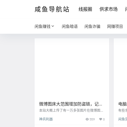
咸鱼导航站
线报圈
供求市场
闲鱼赚钱
闲鱼暗语
闲鱼诈骗
网赚项目
微博图床大范围增加防盗链，记录
电脑
一次转移图床的经历
淘宝
本站大概上传了有一万多张图片在微博图
有些
床，作为免费的图床，说实话还是很香的，
单个
神兵利器
559
0
闲鱼
因为微博图床无论是打开速度还是上传数
合，就不
量、大小基本是没有限制的，但是时不时出
m/s