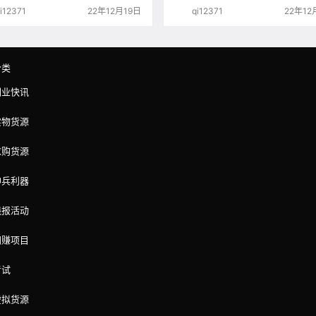
段内容，打开「阿里云盘」APP ，无需
限，监听到货源后并不能保证一定下
i12371
22年12月19日
qi12371
22年12
极速在线查看，视频原画倍速播放。
功，只能保证让你和全国黄牛站在同
线上，剩下的交给奇迹。 目前有两种
式，包括 Shell 脚本 和 GUI 图形界
里提供GUI版本的下载。 京东自动下
https://www.aliyund…
分类
副业快讯
实物货源
求购货源
神兵利器
线报活动
网赚项目
考试
虚拟货源