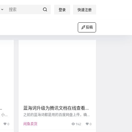
登录
快速注册
投稿
蓝海词升级为腾讯文档在线查看，
后续数据将会日更「免费分享」
，小助
之前的蓝海词都是用的百度网盘上传，确实
并在有
有些不方便，也有不少人反映，为啥百度网
0
闲鱼卖货
942
0
成功后
盘里面打开格式不对，格式不对，其实是百
有
度网盘的在线游览问题。 文档本身是没问题