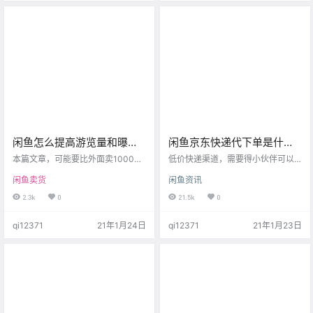
点个赞+评论，赠送100积分，可兑
我3013个宝贝。 对，你没看错，闲
换本站课程！ 回答原文 很有意思的
鱼删除了我3013个宝贝，一个违规
问题，也有很多人在问，说明是一
带走一个宝贝。 可以这么形容阿里
个好问题。 我不讲到底好不好，我
的稽查系统，就是刀法精准，刀刀
就告诉大家为什 为…
到肉，我随便找…
闲鱼怎么提高游览量和曝
闲鱼京东快递代下单是什么
光？教你上热门推荐！「1」
原理？靠谱吗？
本篇文章，可能要比外面卖1000
低价快递渠道，需要得小伙伴可以
+的闲鱼课程更值钱，所以如果你正
自己加入： 咸鱼导航站正在邀请您
闲鱼卖货
闲鱼资讯
好搜到、看到这篇文章，那么不妨
加入易达，邀请码YD021050YRC
停留3分钟，闲鱼的游览量和曝光问
Z，请进入链接地址：https://www.
2.3k
0
21.5k
0
题，有迹可循。 首先我非常推荐大
yida178.cn/register?code=YD021
家看一下这篇文章： 捕说 | 分析闲
050YRCZ 完成账户注册，该邀请码
qi12371
21年1月24日
qi12371
21年1月23日
鱼优质商品算法，提高闲鱼排名真
24小时内有效。 邀请码有时效，需
的有具体的公式 这篇文章中讲解了
要低价快递可以联系下客服微信：al
闲鱼优质商品的系统级算法，但是
isa198702 不知道大家在逛闲鱼的
很多小伙伴说看不懂，哪怕是这篇
时候有没有看到过代下京东快递
解读文章，依旧看的比较累，没关
的，也就是说你可以从他…
系。我们举几个例子，给大家理清
思路。 首先第一点，优质…