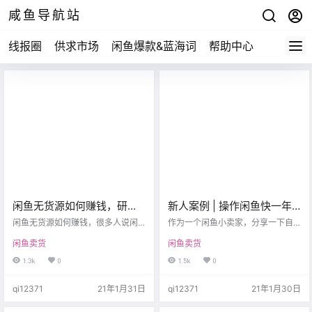
咸鱼导航站
线报圈
供求市场
闲鱼爆款&蓝海词
帮助中心
闲鱼无货源如何赚钱，研究
新人案例 | 操作闲鱼快一年
透这3类人群，每月多收入几
了，近两个月成交了几十
闲鱼无货源如何赚钱，很多人说闲
作为一个闲鱼小卖家，分享一下自
万
鱼无货源太难做了，只是你不了解
单！
己真实的闲鱼卖货经历，这总比那
闲鱼卖货
闲鱼卖货
闲鱼玩的就是信息差，怎么样选
些吹嘘课程要更真实、更实在。 做
品，怎么样才能获得最大的收益。
闲鱼有将近一年时间了，记得我是
1.3k
0
1.5k
0
1、信息差 可能大家都知道，很多时
去年春节疫情原因，在家里也是看
候一些大的电商平台有很多补贴，
头条里面有人在教做闲鱼带进来开
qi12371
21年1月31日
qi12371
21年1月30日
比如 淘宝、拼多多、京东，这些起
始了解闲鱼的。 我自己有做电商，
步价都是百亿补贴，这时候的很多
我卖家具的，闲鱼是第一次接触。
产品利润都是很可观。 你只要做好
[捂脸] 真的以前只认为闲鱼是一个卖