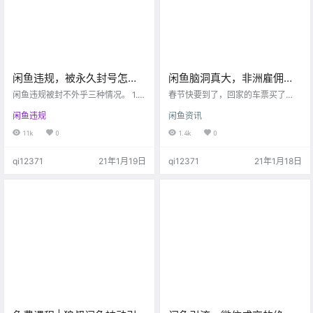
帘…
闲鱼违规，被永久封号怎么
闲鱼脑洞真大，非洲雇佣
办？根本不用花钱！看仔细
兵、乌克兰美女服务，在闲
闲鱼违规被封不外乎三种情况。 1.本
春节快要到了，回家的车票买了
了！
身有违规行为。 2.平台误判。 3.被
鱼200元就能买到？
吗？ 没买的小伙伴别着急，就地过
闲鱼违规
闲鱼资讯
坏人恶意举报。 1.有违规行为。 包
年是个好主意。 毕竟回家要面对父
括且不限于卖违规商品、引流第三
母的催婚， 还有七大姑八大姨的灵
11k
0
1.4k
0
方软件、骂人……… 如果是这些情况
魂拷问…… 众所周知，春节期间有一
的话，申请解封会比较困难，也看
个节日——情人节。 届时男默女
qi12371
21年1月19日
qi12371
21年1月18日
违规的严重程度。可以给联系闲鱼
泪，单身狗遭罪…… 有对象的小伙伴
客服，说明情况，只要不是特别严
想好送什么礼物了吗？ 没对象的小
重，还是有可能解封的。 如果实在
伙伴可以和单身朋友互送， 七夕时
解封不了，也没办法，注销掉重新
朋友为我定制的青蛙， 仿佛还在耳
申请就是了。 闲鱼在线小蜜比较难
边孤寡孤寡。 作为报答，这次情人
召唤（…
节…