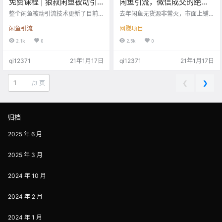
免费课程 | 狼叔闲鱼被动引
闲鱼引流，微信成交的绝对
流6.0技术实战教程「积分兑
暴利项目！批量操作年入
整个闲鱼被动引流技术更新了目前
去年闲鱼无货源非常火，市面上铺
换」
市场上最新最全面的闲鱼被动玩
30+！
天盖地都是闲鱼无货源的培训广
闲鱼引流
网赚项目
法。这个公开课完全毫无保留的分
告，很多朋友参加了一些培训，包
享给大家。建议干货满了提前做好
括我自己也加入了一个，因为我本
2.1k
0
2.5k
0
笔记。 作为整个课程的关键一步，
身就是做店群项目的，那这些培训
狼叔直接用手机展示动手演示，保
到底有效果吗?实际上教的内容无非
qi12371
21年1月17日
qi12371
21年1月17日
证你学到了市场上闲鱼最新最全面
都是怎么开账号，怎么发布产品这
的被动引流技巧。 这款闲鱼引流6.0
类基础问题，在我看来是没有提供
技术不仅对闲鱼引流进行了详细的
什么干货。 低买高卖这种简单的方
❮
❯
/
3 页
演示和讲解，还详细介绍了闲鱼的
法对于正正经经不懂运营不懂seo的
营销技巧。 这些营销技巧，还有IP
新手来说基本已经很难了，没发现
创造的技巧，都是狼叔这几年实用
辛辛苦苦选一堆自己觉得很好的产
干货的总结，这些方法我们团队一…
品发布上去，苦等半个月都没几个
归档
流量…
2025 年 6 月
2025 年 3 月
2024 年 10 月
2024 年 2 月
2024 年 1 月