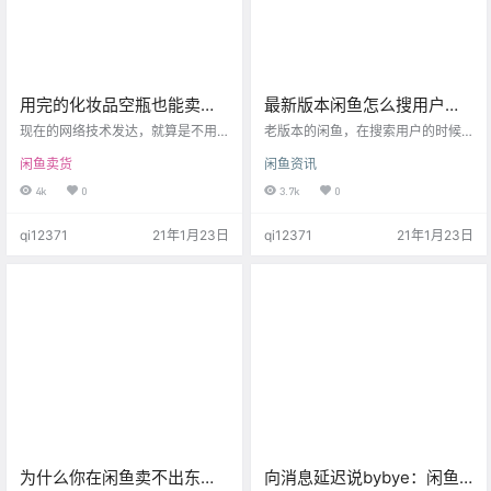
用完的化妆品空瓶也能卖？
最新版本闲鱼怎么搜用户？
闲鱼又一暴利“灰产交易”！
其实更方便了，一步到位！
现在的网络技术发达，就算是不用
老版本的闲鱼，在搜索用户的时候
出门，我们也能随时随地通过互联
可以选择是搜索宝贝，还是搜索用
闲鱼卖货
闲鱼资讯
网平台，购买到自己想要的商品。
户。 但是新版本发现没有这个区分
尤其是对众多喜欢购物的女性消费
了，很多小伙伴就找不到怎么搜索
4k
0
3.7k
0
者来说，网购就会占了大多数的休
用户了，其实还是老地方，只是更
闲时间。 不过，网络购物虽好，但
加方便了。 同时这里要注意，闲鱼
qi12371
21年1月23日
qi12371
21年1月23日
是网购也存在着一些弊端。很多人
明显是优化了用户搜索系统，因为
在网购的过程中，应该都遇到过“产
搜索的结果包含会员名和昵称。反
品和描述不符”、“产品质量不好”等
过来，也就意味着你搜昵称或者用
问题。而不少女性喜欢在网上购买
户名都能够找到这个用户。
化妆品、护肤品的时候，又会发生
“假货真卖”的情况。遇上这些问题，
往往都是非常让人头疼的。 现…
为什么你在闲鱼卖不出东
向消息延迟说bybye：闲鱼