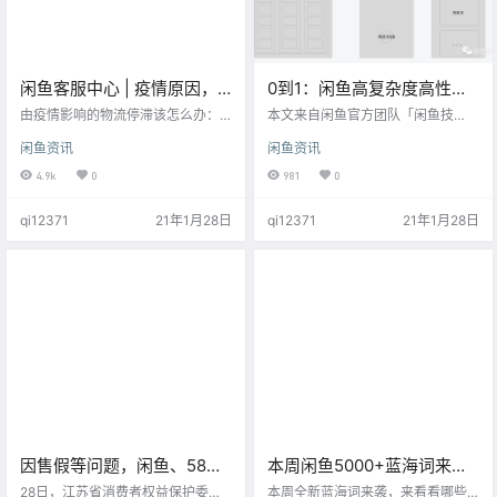
闲鱼客服中心 | 疫情原因，
0到1：闲鱼高复杂度高性能
物流停滞了怎么办？
社区圈子开发实录
由疫情影响的物流停滞该怎么办：
本文来自闲鱼官方团队「闲鱼技
我是买家： 卖家处于疫情地区无法
术」 前言 闲鱼会玩社区的重要阵
闲鱼资讯
闲鱼资讯
发货怎么办？ 哈尼，建议您和卖家
地：会玩圈子今年年初已经上线啦~
协商，若卖家还未点击发货，您想
作为一款承载着「基于兴趣聚集同
4.9k
0
981
0
要货物愿意等待，则可以暂放订
好人群」的社区型产品，相较于常
单，等待疫情过去物流可发货时让
规导购型产品来说，在业务复杂
qi12371
21年1月28日
qi12371
21年1月28日
卖家再发货。 若卖家已点击发货缺
度、交互复杂度、性能体验稳定性
发不了货，建议您及时申请退款，
要求上都要高出许多，像多角色区
以防逾期未处理导致钱款损失。 需
分、嵌套滚动、多形态 Feeds 无限
要退货/已经退货，但卖家地区在疫
加载、颜文字等特殊字符处理、页
情风险地区无法退货/正常派送怎么
面直开、视频播控等场景都是导购
办？ 哈尼，您可以联系卖家询问是
场景很少遇到的。 本文将围绕着会
否有其他正常可收货地址，进…
玩圈子的前端设计、开发过程中…
因售假等问题，闲鱼、58同
本周闲鱼5000+蓝海词来
城等12家平台被约谈
袭，看看有哪些新词值得去
28日，江苏省消费者权益保护委员
本周全新蓝海词来袭，来看看哪些