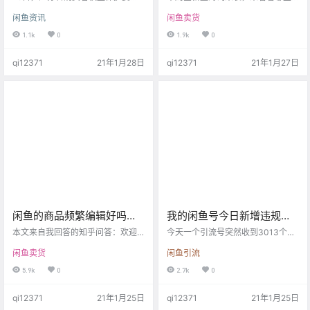
会就售卖假货、违规发布信息等问
尝试！
新词值得我们去尝试做一下 首先看
闲鱼资讯
闲鱼卖货
题，对闲鱼、转转、58同城等12家
一下这几个选中的词： 星巴克腋下
二手交易平台开展集体、公开约
包 星巴克联名包 海底捞优惠券 苹果
1.1k
0
1.9k
0
谈。 江苏省消保委此前的一项消费
id 首先这些产品我自己也不了解，
调查发现，一些二手交易平台涉嫌
我只是通过数据删选后得出的，至
qi12371
21年1月28日
qi12371
21年1月27日
默许售假，发布盗版网课、低俗漫
少是公平的，不是说我在推广某个
画等相关信息，甚至成为色情交易
产品关键词。 星巴克腋下包我淘宝
引流平台。 此外，虽然部分平台屏
查了一下看标题是2021年的情人节
蔽了药品、香烟、枪支、野生动物
限定，所以你懂得市场有，而且是
等关键词，但换个搜索方式或直接
上升趋势，可做无论是淘宝还是闲
浏览页面依然会出现相关信息推
鱼都可以试试一试。 而且这个东西
送。 还有部分奢侈品交易平台存在
利润估计蛮高，特别…
强…
闲鱼的商品频繁编辑好吗？
我的闲鱼号今日新增违规
从审核机制告诉你原因！
3013个，不正确的引流姿势
本文来自我回答的知乎问答：欢迎
今天一个引流号突然收到3013个违
关注，有问必答，知无不言 - 咸鱼
整理分享！
规，这吓得我赶紧登陆了淘宝卖家
闲鱼卖货
闲鱼引流
捕手主页 问题原文 如题，闲鱼的商
后台看一看，你没看错，3013个违
品频繁编辑宝贝好吗，还是每天重
规。（非P图） 我想那这个号应该是
5.9k
0
2.7k
0
新编辑两三个就好了？之前有人说
歇菜了吧，再见了，我的爱人。 可
每天频繁编辑宝贝会影响曝光和权
是没想到的是，发信息也正常，下
qi12371
21年1月25日
qi12371
21年1月25日
重，是真的吗？ 问题链接：请问闲
单也正常，客户咨询也正常，就是
鱼的商品频繁编辑好吗？ 老规矩：
曝光确实降低了一些，毕竟删除了