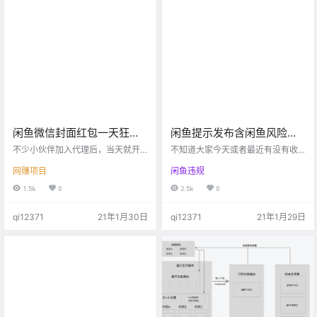
选品，抓住机会，直接搬运产品到
二手货的平台，只是相见恨晚，风
闲鱼就可以了，闲鱼曝光量越大，
口已被别人抢先了。哎，为什么自
销量越大，如果你只是选品自我感
己做什么事情总是慢人一步，我想
觉良好，没有曝光量一样卖不出
这就是穷的根本原因吧。[捂脸]…
去。…
闲鱼微信封面红包一天狂卖
闲鱼提示发布含闲鱼风险信
300单！被攻击后加强防
息的商品，猜屏首屏搜降
不少小伙伴加入代理后，当天就开
不知道大家今天或者最近有没有收
御，重新开始！
始出单了，但是由于本站本身已经
365天（不外化），怎么
到这个闲鱼违规信息： 没错，就是
网赚项目
闲鱼违规
做了比较久的时间，遭到了同行疯
这个发布含闲鱼风险信息的商品，
办？
狂的打击，以至于全站无法访问，
猜屏首屏搜降365天（不外化） 完
1.5k
0
2.5k
0
目前已经转移到了新的地址，如果
全看不懂，有没有？ 闲鱼还能说人
还没开始的小伙伴，抓紧时间，过
话么，没关系，其实这个标题是有
qi12371
21年1月30日
qi12371
21年1月29日
年期间将会有一波高潮。 目前整个
解释的，看下面的解释，也就是处
市场每天出单量在10万+（这个也只
置影响： 立即闲鱼猜你喜欢屏蔽处
是我的预估，可能远超这个数），
置点；立即闲鱼首页屏蔽处置点；
也就是说每分每秒都在卖出微信红
立即闲鱼违规通知；立即闲鱼搜索
包封面。 上图这个应该不是追牛
降权处置点。 主要就是闲鱼的几个
逼，因为我们是一起的，一码的利
流量入口全部屏蔽了，简单说就是
润在0.5-1元左右，只要能跑起来…
你被打入了冷宫，一年不许出来…