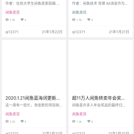
西？
消息及时到达方案（详细）
作者：在校大学生闲鱼卖家投稿 作
作者：闲鱼技术 背景 IM消息作为闲
为一个使用闲鱼多年的穷苦大学
鱼用户重要的交易咨询工具，核心
闲鱼卖货
闲鱼资讯
生，也经历过卖不出商品的时期，
目标有两点，第一是保证用户的消
个人觉得主要原因有以下几个。 1.
息不丢失，第二是保证用户的消息
1.5k
0
1.9k
0
价格 众所周知，闲鱼是一个二手平
及时送达接收方。 IM消息根据消息
台软件，那么大多数人来这个软件
的接收方设备是否在线，分为离线
qi12371
21年1月22日
qi12371
21年1月21日
购买商品的原因就是为了图便宜，
和在线推送，数据显示目前闲鱼每
所以如果你的商品价格不够低，或
天有超过一半以上的IM消息是走在
者是比大多数同行都贵，且没有什
线通道的，而在线消息的到达率、
么明显突出的优势，那就会很少人
及时性是直接影响用户体验的，本
问津。 2. 主图或者描述 在描述商品
文将着重分析优化在线通道的稳定
时，请尽量详细地写出商品的规
性，保证用户消息及时到达。 面临
格，发货地，尺寸，材质，使…
哪些问题，端内长连接中断 …
2020.1.21闲鱼蓝海词更新，
超11万人闲鱼转卖年会奖
推荐几个好类目给大家挖
品：有老板奖励员工50万蔚
这一周有一些忙，淘宝新的项目刚
闲鱼是许多人年会奖品的最终归
掘！
开始稳定流量，今天继续给大家带
来电动车
宿。 《闲鱼年会经济报告》显示，
闲鱼卖货
闲鱼卖货
来新的蓝海词表，同时推荐一些我
截止1月14日，已有超11万人在闲鱼
看到的，感觉还不错的关键词类目
转卖年会相关商品，转手年会奖品
2.2k
0
1.4k
0
给大家挖掘。 不过今天的数据和目
均价较去年同期增长约27%。 闲鱼
前的时间点有很大的关系，给大家
提醒，12月底开始大量年会奖品上
qi12371
21年1月21日
qi12371
21年1月20日
看下这些关键词下面的在线商品数
架，用户捡漏新品的窗口期已经打