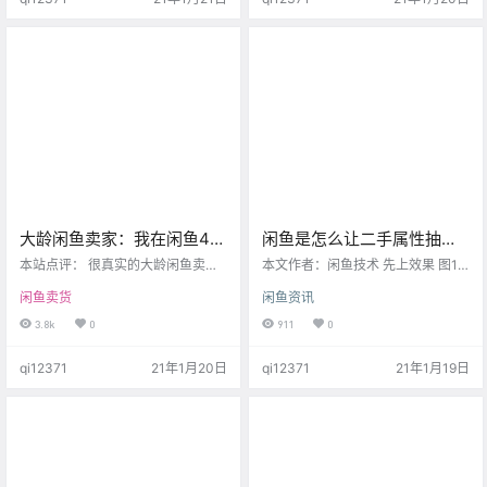
和搜索人气，高的吓人，机会可能
开。 杭州一家企业的HR李女士告诉
真的来了。 做店群的小伙伴我建议
记者，今年公司取消了线下年会，
适当铺货测试，做精品店的小伙
但公司把省下来的场租费、餐会费
伴，尽量打造好完美人设和产品体
等换成礼品采买费用，以采买更高
系迎接一波风口。 也就是说，你的
价值的礼品，受到员工好评。 《报
宝贝代上这些关键词，就会有一些
告》显示，今年寒潮汹涌…
额外流…
大龄闲鱼卖家：我在闲鱼40
闲鱼是怎么让二手属性抽取
天的心得体会
准确率达到95%+的？
本站点评： 很真实的大龄闲鱼卖
本文作者：闲鱼技术 先上效果 图1 –
家，给新人一点小的建议，做闲鱼
二手属性抽取算法效果Demo(个护
闲鱼卖货
闲鱼资讯
可以尝试从断舍离开始，卖一些闲
美妆) 背景 闲鱼作为一款C2X的ap
置开始，再开始卖货赚钱。 在闲鱼
p，站在商品发布的角度，闲鱼商品
3.8k
0
911
0
飘了40天，卖了40样闲置物品，虽
相对于淘宝商品的特点有： 轻发布
然每天拍照上传，跟买家砍价，打
导致商品信息不足 闲鱼采用图文描
qi12371
21年1月20日
qi12371
21年1月19日
包发货，有时也贪点黑，也感到疲
述的轻发布模式，迎合了用户快速
劳，但是确实是收获满满，心情大
发布的体验，但也导致了商品结构
好。 一是家中有闲地方了，显得空
化信息不足的问题。 如果平台希望
间大了。心里都敞亮多了。比如我
更理解商品到底是什么，就需要算
把跑步机卖掉，腾出地方，阳光再
法去识别用户描述的图片和文本。
无遮挡，可以肆意地照射到半个房
商品具有独特的二手属性 不…
间，可以让落地窗又毫无顾忌的窗