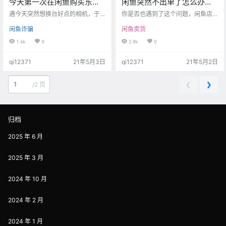
今天第一次在闲鱼购买东西
闲鱼突然不出单了怎么办？
遇诈骗，我已被骗8000元
新人经常困扰的问题！
遇今天突然想换台好点的相机，于
你是否也遇到了这个问题，闲鱼店
是就去了逛闲鱼，搜索的关键词是5
突然不出单了，自己也找不到原
闲鱼诈骗
闲鱼卖货
d4,弹出来 这么一个网店链接！看了
因，每天焦急如焚？ 这篇文章，就
下感觉这么新，价格又便宜！由于
是帮你彻底解决这个问题，让出单
1.6k
0
2.8k
0
自己贪小便宜，于是加了照片上的q
恢复常态，每天100-200元利润源
q，骗局开始，附上聊天记录截图！
源不断进账！ 1、很久没上新了？
qi12371
21年5月3日
qi12371
21年5月2日
遇到这种加qq另发链接的一定是诈
想要持续获得闲鱼官方推荐的巨大
骗，注意上当受骗！被骗了第一时
流量，核心秘密之一：保持稳定的
间报警！像这种发布QQ号！价格超
上新！ 2、店铺曝光率达标？ 曝光
❮
❯
/
2 页
不对的一定是诈骗 我付完款后显示
量越多，卖货的状况越好，那曝光
的是京东商城的商户，于是京东平
率达到多少，才算达标呢？需要≥5
台弹出4个待平论和一个待收货提
万才算合格，如果低于这个标准，
示，截图如下 希望我…
赶紧找原因。 3、…
归档
2025 年 6 月
2025 年 3 月
2024 年 10 月
2024 年 2 月
2024 年 1 月