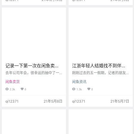
年，闲鱼母婴类用品交易量增幅TO
号上哦~ 买家确认收货后，为什么我
P10的分别为奥特曼网剧、早教机、
的钱款被冻结了？ 哈尼，识别该笔
乐高、泡泡机、滑板车、儿童挖掘
订单交易存在风险（如发货、交易
机、智能陪伴机器人、充气游泳
环节…
池、儿童…
记录一下第一次在闲鱼卖东
江浙年轻人结婚找不到伴郎
西，居然卖掉了！真的价格
伴娘？有人上闲鱼解决问
去年公司年会，很幸运的抽中了一
刚刚过去的五一假期，记者的朋友
越低越好吗？
台飞利浦咖啡机，本人没啥喝咖啡
题！还有谁？
圈被多场婚礼刷屏。五月向来是举
闲鱼卖货
闲鱼资讯
的爱好，所以决定把它折现卖掉，
办婚礼的高峰时期，然而不少筹备
所以就在闲鱼上发布了信息，本来
婚礼的年轻人开始面临一个问题，
2.3k
0
1.3k
0
想500卖掉，结果挂了一个月无人问
找不到伴郎或伴娘。 作为婚礼的重
津[捂脸] 一气之下就填了600，居然
要参与者，伴郎和伴娘不仅仅是婚
qi12371
21年5月8日
qi12371
21年5月7日
有人要，开心！ 买家在询问考虑
礼 x 仪式感的一部分，更是帮助新
中，我的咖啡机只打开拍照过一
人完成婚礼多个环节的帮手。无论
次，他买来送人，应该问题不太，
是迎亲、接亲、还是婚宴迎宾等环
以为他介意，所以觉得没戏，也没
节，都需要伴郎伴娘的参与。然
抱太多希望[笑哭] 没想到过了几天他
而，在江浙沪地区以及北京、广州
问了下包不包邮就直接拍下了，真
等大城市，伴郎伴娘越来越难找。
是爽快利落[大笑] 哈哈…
李明（化名）正在筹备五月底在上