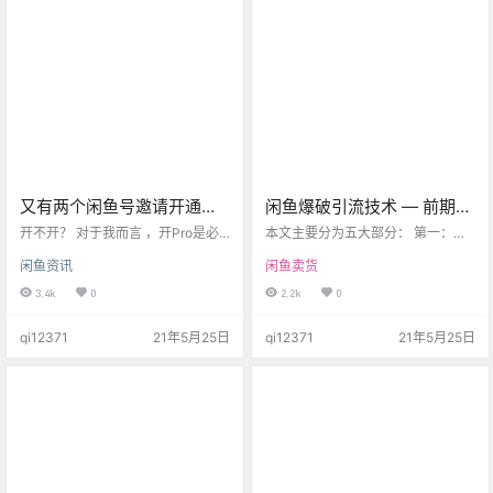
个人资料什么的，只有个人简介里
面放了微信号，等你添加了他们的
微信号之后，他们会一步步的引导
你。 至于怎么做，你可以去了解
下，但…
又有两个闲鱼号邀请开通
闲鱼爆破引流技术 — 前期准
pro，到底开不开？
备、养号以及人设打造
开不开？ 对于我而言 ，开Pro是必
本文主要分为五大部分： 第一：闲
然的的，因为我们做店群，就是为
（一）
鱼的市场分析与前期判与前期准备
闲鱼资讯
闲鱼卖货
了铺货，打爆款，通过技术处理过
第二：闲鱼的人设打造与养号的细
滤完宝贝后，大量上架，出单只是
节第三、第四：将闲鱼实操引流的
3.4k
0
2.2k
0
时间问题。 一个Pro号相当于10个
技巧等方法第五：讲一下关于闲鱼
闲鱼号，这是什么概念？ 市场上一
流量的转化技巧 第一：咸鱼市场分
qi12371
21年5月25日
qi12371
21年5月25日
个闲鱼号的价格在 300-500不等，
析与前期准备 有一个闲鱼公约，你
那就相当于这个账号价值3000-50
可以看到闲鱼的所有的官方规则。
00，不香吗？ 很香，再搭配闲鱼控
在任何一个平台引流之前，先去阅
店群软件“无脑”上架，真的可以做到
读每个平台的具体的规则。知道什
喝汤，吃肉咋不说，没有任何人、
么事能干，什么事不能干，这样的
软件能保证…
减少被触发的一个几率。 第一部分
就常见的违规操作 辱骂他人、刷…