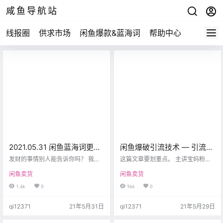
咸鱼导航站
线报圈
供求市场
闲鱼爆款&蓝海词
帮助中心
2021.05.31 闲鱼蓝海词更
闲鱼爆破引流技术 — 引流技
新，要不自己找个爆款？
术实操（二）
发财的事情别人能告诉你吗？ 我觉
这篇文章要划重点。 主讲宝妈粉，
得很悬，我自己卖着很像，然后告
因为宝妈粉的市场需求非常非常
闲鱼卖货
闲鱼卖货
诉你，一起香？ 大概率是逗你玩
大，谁掌握了宝妈粉，这就相当于
的，但是给到你的蓝海词是真真实
掌握了印钞机。 先给大家举个例
1.6k
0
966
0
实、的的确确的数据结果，能找到
子，看一下一些乍P团队的骚操作，
的就是属于 你自己的财富。 所以要
但是不建议大家去操作。 首先打开
qi12371
21年5月31日
qi12371
21年5月29日
不自己找个爆款？别人都不知道的
闲鱼之后，在闲鱼的主界面，搜索
那种。
街拍美女，点进去看，看下面的留
言，再看一下卖主，未认证也没有