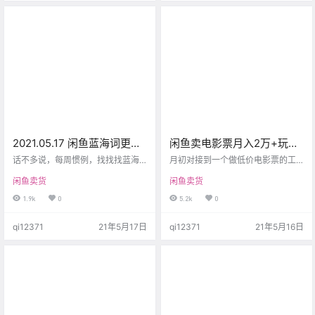
“耳机相亲…
作，一个月可以赚多少钱呢？ 具体
怎么操作？ 1、发布方式 点击发布 –
选择发布主图 – 下一步 – 描述中随…
2021.05.17 闲鱼蓝海词更
闲鱼卖电影票月入2万+玩法
新，一起看看有哪些可能赚
全解，看完都能上手操作
话不多说，每周惯例，找找找蓝海
月初对接到一个做低价电影票的工
钱的产品？
词，很多时候发家致富就靠一波
作室，他们只有三个人，做了这个
闲鱼卖货
闲鱼卖货
起，但绝对少不了之前的坚持和努
项目之后，单人每个月收人都在2万
力。 本周我只删选了一个条件，就
~4万之间。 了解了大概的流程之
1.9k
0
5.2k
0
是转化率，只留下转化率高的，其
后，我开始安排小伙伴大量收集资
他一律不管，然后按照蓝海值进行
料、关注同行，前后搞了小半月，
qi12371
21年5月17日
qi12371
21年5月16日
排序，就可以得到下图的结果： 看
期间还花了小两千学习相关知识，
到这些词，其实还会让人想到一个
对接出票渠道，最终跑通流程。 看
点：夏天要来了，夏天需要的产品
完本文基本上每个人都能立马上手
一定需求会往上涨，也就是一个上
操作，其实就是层窗户纸的事，信
升趋势。 如果在上升趋势，去做一
息差的小项目。 很多人说闲鱼卖低
款产品，极有可能打造一个新的爆
价电影票有需求吗。量大不大，就
款。（相反，在一个市场整体下降
这么说吧，新电影上映的时候、或
的环境…
者…