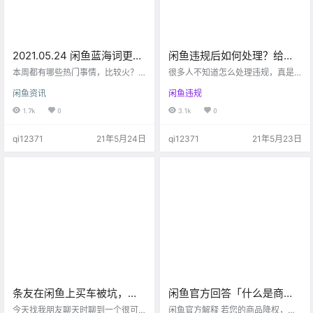
2021.05.24 闲鱼蓝海词更
闲鱼违规后如何处理？给你
新，啥热门就卖啥，没毛
省下几百块。
本周都有哪些热门事情，比较火？
很多人不知道怎么处理违规，真是
病！
速度与激情9上映、袁隆平老爷爷逝
让人头大。 都是接触过九年义务教
闲鱼资讯
闲鱼违规
世，热门事件往往会带来一波极大
育的人，又不是小学生了，还不认
地需求，而且一般会迅速衰减，但
识中国字吗？ 太多人给我发信息，
1.7k
0
3.1k
0
当热门来临的时候，你可能就可以
第一句都是“不知道怎么违规了”，我
吃到一波肉了。 好了，是不是觉得
想说你没长眼吗？平台清清楚楚写
qi12371
21年5月24日
qi12371
21年5月23日
我每次拿着表，事后诸葛不大好？
了你的违规原因，还得咋样你才能
确实如此，但是敏锐度的培养真不
知道？ （比如这个违规原因，通通
是一蹴而就的，你先嗅到了，那恭
都是发布违禁品，在闲鱼很多商品
喜你先吃肉，我来了喝点汤，再晚
是不能发的，比如虚拟课程，视
点就自己赔路费回家吧。 还有很多
频，医药保健。。。） （具体什么
不错的产品，大家可以自己挖掘一
原因，还有处罚结果，点开违规通
下，这里就不多说了。 神探是一…
知就能看见） 像上面这个违规案…
条友在闲鱼上买车被坑，所
闲鱼官方回答「什么是商品
有联系被拉黑，选择曝光！
降权」
今天找我朋友聊天时聊到一个很可
闲鱼官方解释 若您的商品降权，指