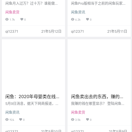
万？谁能做到？韭菜主？
考核规则
闲鱼月入过万？过十万？谁能做
闲鱼Pro版相当于之前的闲鱼玩家，
到？当然不是作为小白的你和我！
功能上基本上差不太多。比较实用
闲鱼卖货
闲鱼资讯
经常可以刷到视频或者文章说“做闲
的功能是能上传500个宝贝，有库存
鱼可以月入过万”等这类标题的作
和SKU设置，这相当于10个普通闲
1.7k
0
6.2k
0
品，作为一个普通人，一个急需一
鱼号了，管理起来也更方便。 目前
个主业或者副业的人来说这个标题
闲鱼Pro版为分批次定向邀请制，达
qi12371
21年5月12日
qi12371
21年5月11日
真心太吸引人了！月入过万啊！一
到要求后会主动邀请，不能主动申
个月的工资都可能没有一万吧？给
请，Pro版为免费使用。 最近有越来
谁不心动呢？ 所以，有人跃跃欲
越多的朋友收到了开通邀请，我们
试，有人开始实践了！但结果往往
发现Pro其实开通门槛并不高，大家
一盆大凉水劈头盖脸的来了！ 视频
只需要按照要求操作，达到要求后
和文章里这么多真实成功案例！这
闲鱼会主动邀请你开通的。 目前已
么好做！我也…
经有不少朋…
闲鱼：2020年母婴类在线商
闲鱼卖出去的东西，赚的钱
品同比增长超过80%
去哪儿了？被冻结了怎么
5月9日消息，据天下网商报道，闲
我赚的钱在哪里显示？ 登陆闲鱼客
鱼APP数据显示，过去一年2000多
办？
户端：【我的】–【我的交易】会有
闲鱼资讯
闲鱼卖货
万年轻妈妈加入“闲鱼式养娃”行列，
您赚取的金额显示哦~ 也可点击【我
去年平台上母婴类在线商品同比增
卖出的】选择相对应订单，点击右
924
0
3.5k
0
长超过80%。此外，2019年底，只
下方’‘…’’选择【查看钱款】去向。 买
有20%的母婴类交易由男性完成，2
家点击确认收货，交易成功后钱款
qi12371
21年5月10日
qi12371
21年5月9日
020年这个数字上升至30%。 2020
会自动打到您淘宝绑定的支付宝账