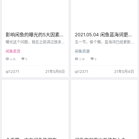
海举…
影响闲鱼的曝光的5大因素，
2021.05.04 闲鱼蓝海词更
一个个讲清楚，不要再问
新，偷个懒「五一你最棒」
曝光这个问题，我在之前讲过很多
五一节，偷个懒，蓝海词已经更新
了！
很多次了，但还是一直有人问。如
下，可以前往下载。 话不多说，加
闲鱼卖货
闲鱼货源
果之前看过我文章， 还有疑问，有
油
问题要追问也就罢了。一点都不自
4.2k
0
2.3k
0
己看，张嘴就问这就很烦了。谁也
没有义务天天啥事不干给你从猴子
qi12371
21年5月6日
qi12371
21年5月4日
开始讲课吧。鉴于平台政策经常变
化，我这次，再把关于曝光的问题
再简单总结一遍。 影响曝光的主要
因素。 选品 销量 动态 周期 细节 1.
关于选品还是比较好理解的，商品
选的好，可以解决大多数的问题 有
些商品是自带曝光的，比…