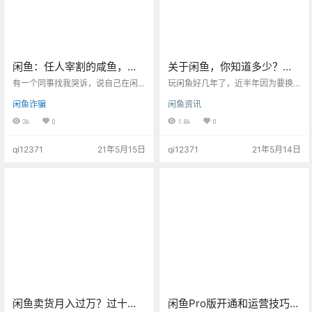
闲鱼：任人宰割的咸鱼，切
关于闲鱼，你知道多少？来
勿贪便宜！
自普通用户的分享！
有一个同事找我哭诉，说自己在闲
玩闲鱼好几年了，近半年因为要换
鱼上买洗衣机被骗了 300 多，事情
房子，避免搬家麻烦，所以在上面
闲鱼诈骗
闲鱼资讯
是这样的。她是在闲鱼上看到这个
出售了很多闲置用品，包括微波
骗子在卖一个SIEMENS/西门子10公
炉，冰箱，洗衣机这些家电。今天
3k
0
1.8k
0
斤空气洗干一体机全自动洗衣机。
就把我的心得及经验分享给大家，
咨询以后，骗子表示，这个洗衣机
希望能对大家有用哦！[666] 1. 同城
qi12371
21年5月15日
qi12371
21年5月14日
要先加群，加群还需要付10块钱，
交易。 闲鱼上会有很多同城交易，
说是工厂内部销售的群。 这个傻缺
尤其是家电类，邮寄起来不方便，
就乖乖地交钱加群。 最精彩的部分
且运费非常昂贵。同城的交易，我
来了，他跟我同事说这个洗衣机为
们可以在闲鱼上给对方留电话，对
什么便宜，因为在箱体成型时员工
方上门取货，或者我们送货上门，
操作失误，使发泡不均匀，让它的
这种情况就可以货到付款了，现
外观出现了凹痕，…
金，微信，支付宝都可以。这种情…
闲鱼卖货月入过万？过十
闲鱼Pro版开通和运营技巧，