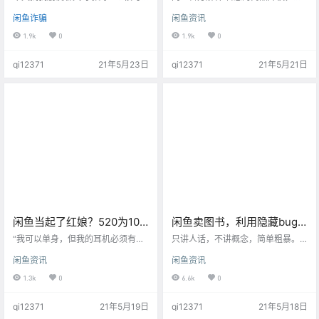
恨的事情。就在几天前我朋友在闲
商品能被搜索到，但搜索排名靠后
闲鱼诈骗
闲鱼资讯
鱼上看到一台电动车刚好符合自己
（很难通过关键词直接搜索到宝
需求，通过闲鱼上跟对方几天沟通
贝）。 温馨提示：降权商品若处于
1.9k
0
1.9k
0
下来最终决定去看车。 这个车还是
上架状态，不影响正常出售，即搜
很新，外观没有太多问题，合格证
索受到影响，交易不会影响，且商
qi12371
21年5月23日
qi12371
21年5月21日
书收据都有，由于无法拆开查看电
品不会被删除。 其他说明 很多人说
池就没有检查，车的电池是60V20
我发布了10个宝贝，用别人的账号
A，骑行半年时间，加上前面和卖家
看我自己的主页，发现只有8个宝
在沟通过程中感觉人应该还不错。
贝，注意下这种情况不是降权，而
但万万没有想到人都是会表演的。
是在审核中，新版会提示「该商品
经过短暂的检查感觉这个车还不
正在审核中」，审核结束就会释放
错，之前在闲鱼平台上说好的价格
出来的，不用担心。 我们闲鱼卖
是1…
东…
闲鱼当起了红娘？520为10
闲鱼卖图书，利用隐藏bug
万单身蓝牙耳机操办相亲节
月入1w+，突破15本上架限
“我可以单身，但我的耳机必须有对
只讲人话，不讲概念，简单粗暴。
象！” 蓝牙耳机堪称“史上最容易丢
制！
闲鱼卖书有什么bug？ 闲鱼赚钱都
闲鱼资讯
闲鱼资讯
的单品”，无数AirPods最终在孤独
知道了，闲鱼中有一个特殊的类
中走完了“从AirPods到AirPod再到A
目，图书！而图书有一个限制，月
1.3k
0
6.6k
0
ir”的一生。为此，闲鱼宣布，5月20
发布宝贝不超过5个，上架次数不超
日，要为这些落单耳机操办一场大
过15次。 而我们利用隐藏bug可以
qi12371
21年5月19日
qi12371
21年5月18日
型线上专场相亲会，重新找到“门当
实现发布宝贝次数无限（同时上架
户对”的新伴侣。 记者在闲鱼搜索
数不超过50个）。 那利用这种操