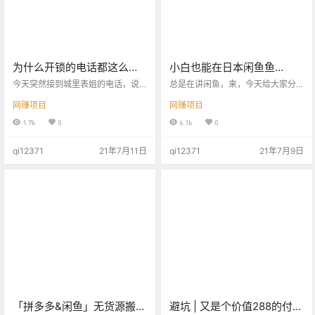
为什么开锁的电话都这么
小白也能在日本闲鱼鱼
牛？抖音+实体项目，非常赚
「Mercari煤炉」月利润过
今天突然接到城里表姐的电话，说
总是在讲闲鱼，来，今天给大家分
钱！
她下楼取快递的时候，随手将门给
万！超详细！
享一个很多人都不知道的赚钱新路
网赚项目
网赚项目
带上，却忘记带钥匙了。 表姐夫刚
子，亲测有效! 前两个月我发现了一
好又出差了，一时半会回不来，表
个致富宝藏平台——Mercari（下文
1.7k
0
6.1k
0
姐问我知不知道开锁师傅的电话。
以煤炉代称），它相当于是日本的
为什么她要问我呢? 因为我以前在城
“闲鱼”（网页端网址：https://www.
qi12371
21年7月11日
qi12371
21年7月9日
里的时候，就住在她现在这个小区
mercari.com/jp）。 煤炉与其他购
附近，当时有段时间，我做过一个
物平台的不同之处在于：不用砸钱
同城的项目，在百度里霸屏重庆多
买流量，只要了解了平台对产品的
个小地名的的开锁业务。 当时每天
曝光规则，不需要做任何推广就可
都要接好几单开锁的业务，而我都
以收获很…
是将业务介绍给与我合作的开锁
匠，每单给50元的介绍费。 所以…
「拼多多&闲鱼」无货源搬运
避坑 | 又是个价值288的付费