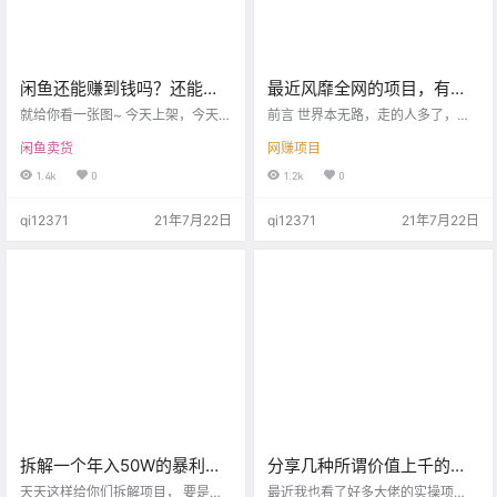
闲鱼还能赚到钱吗？还能做
最近风靡全网的项目，有人
吗？不好意思，你可能会被
日赚300，信息差项目
就给你看一张图~ 今天上架，今天卖
前言 世界本无路，走的人多了，路
打击到。
出1000+单，确认收货93单，总利
就出来了。 每一个项目的盛行，都
闲鱼卖货
网赚项目
润5000+，你没看错，这是一天的
是前人踏出来的，然后升级，变
单。 被人盗图太多了，还是打个
异。 最近9,9元全网课程，很是风靡
1.4k
0
1.2k
0
码。 卖的什么？ 抱歉，该交学费
啊！9.9元给你一个G的赚钱项目教
了。 开玩笑的，闲鱼机会还很多，
程。 有人通过抖音，一天引流300
qi12371
21年7月22日
qi12371
21年7月22日
用心点，别总是被打击。 失败者的
精准粉，按照百分之10的变现概
理由，千奇百怪，不值一听。
率，也就是300块钱，可是架不住
账号多啊。 也就是一天解决30个
人。 账号名称直接就是9,9元课程，
锁定的就是这类群体。 再来看看小
红书。 几乎就是全平台布局，账号
名称直指核…
拆解一个年入50W的暴利项
分享几种所谓价值上千的吸
目，真心赚翻了！可模仿！
粉大法，引流干货！
天天这样给你们拆解项目， 要是我
最近我也看了好多大佬的实操项