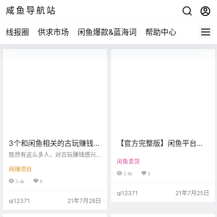
咸鱼导航站
线报圈
供求市场
闲鱼爆款&蓝海词
帮助中心
3个和闲鱼相关的古玩赚钱项
【官方完整版】闲鱼平台违
目，月入5万+！
禁、降权与限流的原因详
既然有这么多人，对古玩赚钱感兴
闲鱼卖货
趣，那这篇文章，我给大家讲3个，
解，从此再也不怕踩雷啦！
网赚项目
古玩相关的赚钱项目。门槛都非常
2.8k
0
低，在座的各位，都可以去操作；
3.4k
0
古玩鉴定项目 在线给人鉴定，字
qi12371
21年7月25日
画、玉器，瓷器；等一些古玩；请
qi12371
21年7月28日
注意，我说的是在线鉴定； 用户通
过淘宝、闲鱼等渠道低价找人鉴
定，一是想知道，这东西到底是什