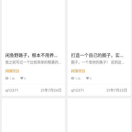
么，能值多少钱，有没有升值的空
间； 另一方面，是图个心理安全，
比如，你开挖掘机，突然挖到一些
古物，然后你就想，这东西值不值
钱？…
闲鱼野路子，根本不用养
打造一个自己的圈子，实现
号，直接怼上去就是干！
财富自由的一个全新方式！
我之前写过一个比较简单的粗暴的
圈子，一个发财的路子！ 说到这个
一些玩法，然后也被和谐了好几
圈子啊， 另我印象最深的一句话：
网赚项目
网赚项目
个，反正老有人举报，断人家财
你是谁不重要，重要的是你和谁在
路。 所以我也就慢慢的不想在咸鱼
一起。 反过来一想， 人家这句话说
1.8k
0
1.2k
0
上面去浪费精力，但是近期很多粉
的不无道理！ 你身边都是牛逼的
丝艾特我，让我赶紧再写一篇，说
人， 那你混的也不会太差！ 物以类
qi12371
21年7月24日
qi12371
21年7月23日
我之前讲的那一套简单的粗暴的玩
聚， 人以群分！ 现在啊， 网络时
法是不是不好用了？ 今天我就来再
代！ 这个网络时代最大的好处就是
写一篇， 咸鱼怎么玩？就很简单一
打破了信息传递的屏障！ 拉近了与
个字，抄，那为什么我说我们做咸
陌生人的关系， 却扯远了和熟人的
鱼要去抄，因为这里面它是有控制
情谊！ 不要认为这是一件坏事！ 它
的，它是有漏洞的，我们是可以去
能让你成为人上人！ 也能让你继续
钻的。 反正是很多人给我的反馈就
穷！ 到底…
是这个…