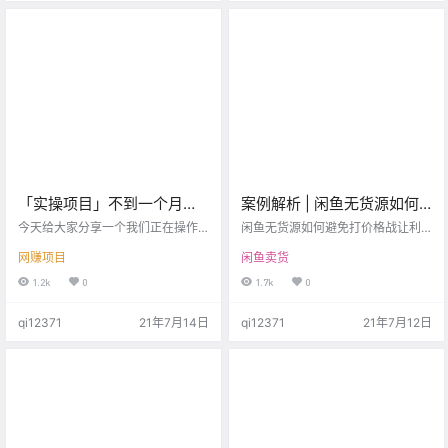
的。 一般也就是扫个码，反正都是
省略文字描述 现在是2021年，每年
特别简单的 无利不起早，这是在干
依旧有非常多的人涌入淘宝，也有
什么呢？ 我也就不卖关子了，这就
很多人赚到了钱，但是这个比例相
是地推拉新。 现在这种模式的红利
比于07-09年绝对是大大减少的，
期仍在。 我知道的个人地推…
但是…
「实操项目」不到一个月时
案例解析 | 闲鱼无货源如何
间引流一万粉，视频号变现
避免打价格战？让利润最大
今天给大家分享一个我们正在操作
闲鱼无货源如何避免打价格战让利
方式简单粗暴
的视频号引流项目。 以下素材是争
化！
润最大化？昨天有个小伙伴抱怨，
网赚项目
闲鱼卖货
取了当事人的同意，才发出来的。
每天发货300多单，头晕眼花手抽
她做的是利用视频号引流到公众号
筋，不想做了。 有人一看一天出那
1.2k
0
1.7k
0
进行小说变现。 做了不到一个月时
么多单，太厉害了，怎么不想做
间，视频号积累了一万多的粉丝，
了？ 因为都在打价格战，每单赚个1
qi12371
21年7月14日
qi12371
21年7月12日
播放量破百万。 怎么引流？ 制作好
元2元甚至更少，出单在多也没有
视频之后，就是直接在视频下面挂
用，还不算一些售后、退货，处理
自己的公众号链接给公众号倒流。
起来更是费时费力。 基本上坚持不
做自媒体，就是找准一个垂直的
了太久，闲鱼无货源想要赚钱，光
点，疯狂的输出就行了。 大众喜欢
看出单以及曝光是没有用的。而是
看什么：娱乐、明星绯闻、婆媳关
如何让利润最大化。今天给大家拆
系、三角恋、出轨等等，一系列…
解几个实战案例，看完记得点赞。
…