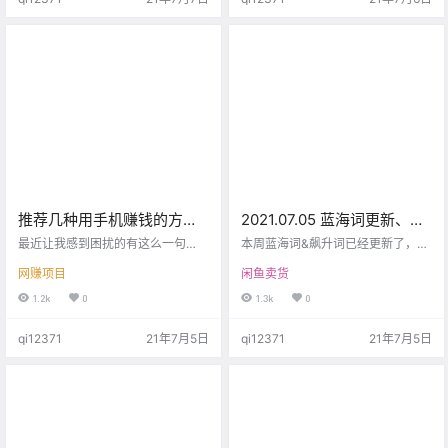
汤。再加上我看得多了，又觉得真
就无法展开。 但是今天我发现一种
没意思了，这些年更喜欢看专业的
方法可以一个身份证同时实名认证
商业类的书籍。 现在我又突然觉得
两个抖音号。 这其实也是一种信息
成功传记有意思。为什么呢？ 因为
差，对我们经常玩抖音的人来说，
我搞明白了一个问题：我们在看成
确实是很有帮助了，因为现在的人
功传记的时候并不是要复制他们的
基本都在玩抖音，而且也都实名认
行为…
证了…
推荐几种用手机赚钱的方
2021.07.05 蓝海词更新、飙
法，适合新手的网赚方向！
升词更新！说说怎么卖违规
最近让我感到困扰的有这么一句
本周蓝海词&飙升词已经更新了，需
话。 “老哥 老哥，有啥好项目么” 下
产品
要的小伙伴可以前往下载。 因为看
网赚项目
闲鱼卖货
次要不我直接给你转账算了。我直
到一个词，所以想起了以前同行做
接把钱打你账户上，就不用努力。
减肥茶品用的一些套路，简单说说
1.2k
0
1.3k
0
你说 我怎么回答，说有，也不是，
像一些违规类产品，大家可以打乱
发给你项目，你也看不上，你也失
词语组合成一个新的词去卖，这个
qi12371
21年7月5日
qi12371
21年7月5日
望。说没有，又怕你失望。 好项
一把叫做重组法，违规类产品都可
目，啥叫好项目 ？ 最适合自己的项
以这样去测试操作。 搜索系统进行
目，就是好项目。 好的项目不分大
搜索的时候，最小的单元是一个
小。 有多大的碗咸鱼导航站，就吃
字，所以只要有权重，就有精准的
多少量的饭。 都是能挣大钱的人。
人群进来。 还有一个办法，相对不
开口就来。 希…
那么精准，但更安全、更长久，就
是同类人群。 比如你要吸…