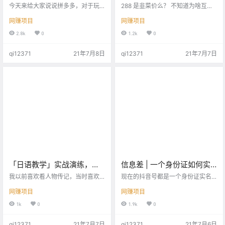
赚钱套路，绝对能赚钱
项目，288 难道就是韭菜
今天来给大家说说拼多多，对于玩
288 是韭菜价么？ 不知道为啥互联
弄人性，拼多多给玩出来新高度；
价？
网上的大佬连项目的定价都这么 统
网赚项目
网赚项目
先给大家说说，拼多多上常见的几
一。 可能288 就是普价或者可能是
个套路； 第1个套路；拼多多大转盘
友情价。 今天这个项目呢，不要去
2.8k
0
1.2k
0
想当初，我打开拼多多，直接跳出5
操作 ！ 太聪明不是一件好事！ 物极
00元的红包页面，不知道你心动了
必反！ 为什么这么说，等你看完就
qi12371
21年7月8日
qi12371
21年7月7日
没，反正我心动了； 我点下了按
知道了。 这个项目就是在虎牙直播
钮，然后，拼多多大声的告诉我，
平台上操作的。 说到这，有的人可
现金到账499.99元，还差0.01元就
能就知道是啥项目了。 项目：虎牙
可以提现； shift！几乎跳出喉咙的
直播竞猜项目 现在的90、00后大部
心脏，一下子落下去了； 我脑海
分人都喜欢玩游戏，什么 刀塔、英
中，当时就飘过两个字！” 套…
雄联盟、吃鸡等等。在手机或者电…
「日语教学」实战演练，手
信息差 | 一个身份证如何实
把手教你赚第一桶金！
名认证两个抖音号？有人拿
我以前喜欢看人物传记，当时喜欢
现在的抖音号都是一个身份证实名
的原因是想要学习成功人士是怎么
着个卖钱！
一个抖音账号，如果有新的号要认
网赚项目
网赚项目
成功的。 看见一些非常励志的事迹
证，那么就用别人的身份信息，或
时常会把自己看得热血沸腾，仿佛
者把老号注销掉，因为抖音是不支
1k
0
1.9k
0
学会了这些，自己将来也可以在商
持抖音账号解绑和修改身份实名认
界有一番作为。 后来不知为何突然
证信息的。 这就会导致我们无法开
qi12371
21年7月7日
qi12371
21年7月6日
间大家都在批判成功学，排斥鸡
通橱窗，无法开直播，很多的业务