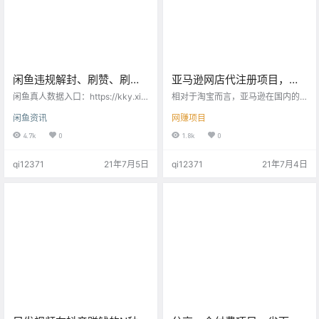
闲鱼违规解封、刷赞、刷粉
亚马逊网店代注册项目，一
丝、刷好评、删差评，全量
个让你日入上千的小项目
闲鱼真人数据入口：https://kky.xia
相对于淘宝而言，亚马逊在国内的
上线
nyu123.vip/?#/ 总是有人来问： 能
用户少的可怜。很多人甚至都不知
闲鱼资讯
网赚项目
不能刷个单？ 老板，有没有粉丝可
道亚马逊这一个电商平台。只要在
以刷？ 能删差评吗？ 违规了，可以
亚马逊做过电商的人都知道把国内
4.7k
0
1.8k
0
帮我解封吗？ 所有的问题，其实我
的产品放到亚马逊上利润有多大 但
们都碰到过，我们也有自己的处理
因为亚马逊对于做假数据方面管的
qi12371
21年7月5日
qi12371
21年7月4日
方式，只是我们没有对外销售，但
非常严格，但不做假数据又很难把
是确实需求在那里，很多团队也在
店铺做起来，所以亚马逊店铺账号
做，我们不做，总显的少点什么。
成了一个消耗品。所以就在这样的
所以还是上线吧，交个朋友。 那么
大环境下亚马逊店铺代注册这个项
价格呢？既然是交个朋友，那必定
目就应运而生。真所谓是“有需求就
是友情价，所以找我们的…
有市场，有市场就有利益！” 亚马逊
店铺注册…