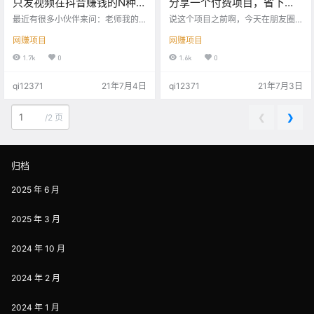
只发视频在抖音赚钱的N种方
分享一个付费项目，省下
式，日入1000+！
288，赚它5000+，没错 ，
最近有很多小伙伴来问：老师我的
说这个项目之前啊，今天在朋友圈
抖音号有没有问题，能不能帮我看
保证能赚钱！
放了一张截图 没想到有好多人私信
网赚项目
网赚项目
一下？为什么播放量这么低？ 在此
我，问我是啥项目。 可想而知，‘暴
给大家分享一下如何检测你的抖音
利、简单、易上手、日赚300+’，这
1.7k
0
1.6k
0
号是否正常。 进入抖音主页，点击
些代名词，能够引起广泛大众的高
我的，点击右上角三条杠，点击创
关注度。 也正是有一大批人，就利
qi12371
21年7月4日
qi12371
21年7月3日
作者服务中心，往最下面滑，点击
用这些具有诱惑力的高频词汇，不
账号状态检测，点击之后就可以检
断的给你输送一个信号 — 这个项目
测自己的账号是否正常。 像我检测
能让你赚钱，能让你发大财。 最终
❮
❯
/
2 页
自己账号的时候，结果提示就有一
抵挡不住诱惑，最后乖乖当了小韭
条作品违规了，并且也告诉我如何
菜。 好了，回归正题，说到底这个
优化。 另外再给小伙伴们分享抖音1
项目也是靠信…
0大官方号，我们在抖音内容创作…
归档
2025 年 6 月
2025 年 3 月
2024 年 10 月
2024 年 2 月
2024 年 1 月