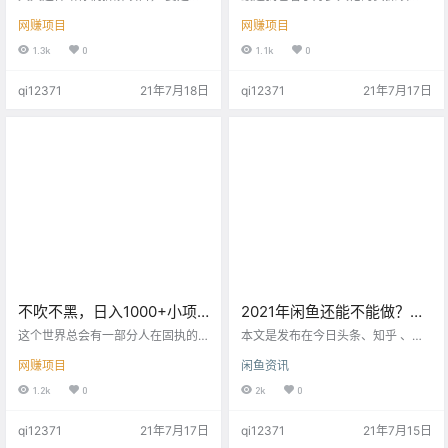
哪天超过三天没日更了， 就帮忙报
目， 我的天， 看到一半的时候， 那
网赚项目
网赚项目
警吧！ 估计让人找到了 被干翻
感觉一下子就上来了， 来了 来
了！！！ 容易拉仇恨， 也没办法！
了……. 开始意yin自己日入过万了，
1.3k
0
1.1k
0
谁让你们爱看呢， 爱看， 那咱就开
那感觉不得了， 感觉能日天！！！
干！ 翻就翻吧！ 来吧， 今天给大家
看完之后， 好像能做点啥，又好像
qi12371
21年7月18日
qi12371
21年7月17日
讲一个年入几十万的项目， 【正
做不了啥。 唉，去TM的蛋！ 你没
文】 都说女人的钱好赚， 说实话，
发现百分之99.99的项目， 基本都是
要是能让男人自己舍得花钱的话 花
靠流量变现么， 大佬给咱在前线说
起来连他自己都怕！ 能让男人感兴
破天。 可咱转身走到后端 就是找不
趣的有啥， 女人 和 权力 ！ 说还有
到路 摸不到边。 来吧， …
游戏的人， 你赶紧睡觉去！ 所以…
不吹不黑，日入1000+小项
2021年闲鱼还能不能做？是
目，看好是日入！
不是该卸载了？「文字版」
这个世界总会有一部分人在固执的
本文是发布在今日头条、知乎 、小
用文字记录着自己的所思所悟。 而
红书等各大自媒体平台视频的文字
网赚项目
闲鱼资讯
我就是其一，这样的固执，如果能
版。 闲鱼还能不能做？今天是2021
帮助到你，那便是我最大的动力 不
年7月15号 我们来看下淘宝是什么时
1.2k
0
2k
0
知道你们平时去吃饭或者去逛街，
候成立的，我记得是2003年的时
有没有看到过， 路边或者人员密集
候，但是淘宝真正起来是在07年-0
qi12371
21年7月17日
qi12371
21年7月15日
场所帮扫码免费领取小礼品。 或者
9年，而在这个时间段，坚持做淘宝
有人逐一去线下商家店铺做推广
的人，基本上都赚到了。 （举例）