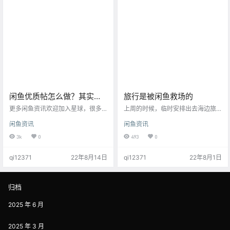
否是适格主体即能够被认定为经营
度的净收入为8910万美元，对比20
者为前提。 一不同案件中对二手平
21年第二季度增长了9%。二季度的
台卖家的主体资格认定不同1一、
“GMV”（商品交…
（2021）浙10民终3…
闲鱼优质帖怎么做？其实很
旅行是被闲鱼救场的
简单，跟着做就行。
更多闲鱼资讯欢迎加入星球，很多
上周的时候，临时安排出去海边旅
内容可能只发在星球，而不会发在
行了一下。 原本的计划，是去西
闲鱼资讯
闲鱼资讯
其他的渠道。 帖子正文 最近有非常
安，不过后来发现幸亏没去，因为
多的小伙伴在申请闲鱼玩家，那么
等到我决定去海边的时候，看到新
3k
0
493
0
就需要优质帖，粉丝很好解决，买
闻的报道，才发现，原来西安已经
就可以了。 优质帖怎么办呢？ 其实
成了疫情地区。 想想周边最近的
qi12371
22年8月14日
qi12371
22年8月1日
也很简单，就是伪原创。 去年我们
海，应该就是宁波了。所以当机立
大量的号都是直接搬运的小红书，
断，立马决定全家人出行宁波。 出
都是直接图文搬运，所以助手上线
去的时候，就打算订万豪系酒店，
了采集小红书图文的功能，并且可
从去年开始，以前我都是每年去国
归档
以直接自动发布到闲鱼。 但是今年
外+国内旅行的，现在我当时日本办
很明显感觉到闲鱼的审查力度变严
了5年的签证，现在发现已…
2025 年 6 月
格了，很多之前的优质帖全部被…
2025 年 3 月