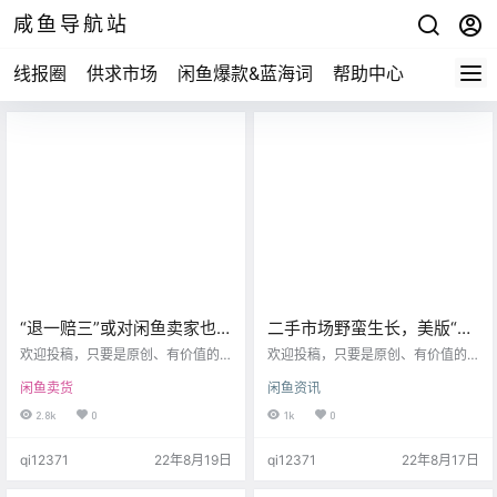
咸鱼导航站
线报圈
供求市场
闲鱼爆款&蓝海词
帮助中心
“退一赔三”或对闲鱼卖家也
二手市场野蛮生长，美版“闲
适用？重点是这！
鱼”活跃买家数量达800万！
欢迎投稿，只要是原创、有价值的
欢迎投稿，只要是原创、有价值的
文章，我们将第一时间为您发布。
文章，我们将第一时间为您发布。
闲鱼卖货
闲鱼资讯
联系客服微信：xydhz_01 《中华人
联系客服微信：alisa198702 欢迎
民共和国消费者权益保护法》第五
「闲鱼培训团队」「供货商」「资
2.8k
0
1k
0
十五条对有欺诈行为的经营者规定
源商」入驻，合作！ 欢迎加入星
了惩罚性赔偿，即退一赔三，但该
球，分享闲鱼、副业 、 近日，美国
qi12371
22年8月19日
qi12371
22年8月17日
条款针对的是经营者与消费者之间
二手电商平台Poshmark（美版“闲
的交易。闲鱼等二手交易平台的卖
鱼”）发布了2022年第二季度的财
家是否适用该条款，应以该卖家是
报。 数据显示，Poshmark第二季