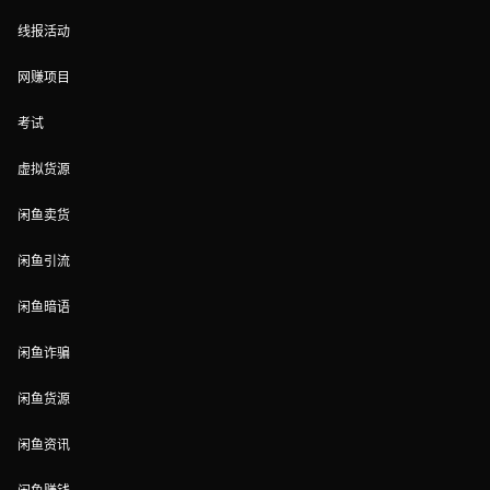
线报活动
网赚项目
考试
虚拟货源
闲鱼卖货
闲鱼引流
闲鱼暗语
闲鱼诈骗
闲鱼货源
闲鱼资讯