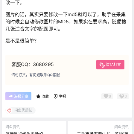
改一下。
图片的话，其实只要修改一下md5就可以了，助手在采集
的时候会自动修改图片的MD5，如果实在要求高，随便搜
几张适合文字的配图即可。
是不是很简单？
客服QQ：3680295
给TA打赏
请勿打赏，有问题联系QQ客服
0
0
海报分享
收藏
举报
闲鱼优质帖
闲鱼资讯
闲鱼资讯
旅行是被闲鱼救场的
二手市场野蛮生长，美版“闲