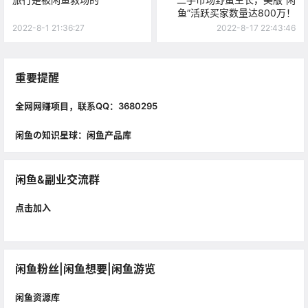
鱼”活跃买家数量达800万！
2022-8-1 21:36:27
2022-8-17 22:43:46
重要提醒
全网网赚项目，联系QQ：3680295
闲鱼の知识星球：闲鱼产品库
闲鱼&副业交流群
点击加入
闲鱼粉丝|闲鱼想要|闲鱼游览
闲鱼资源库