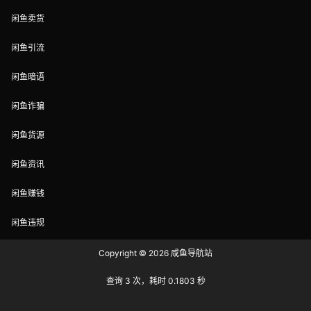
闲鱼卖货
闲鱼引流
闲鱼暗语
闲鱼诈骗
闲鱼货源
闲鱼资讯
闲鱼赚钱
闲鱼违规
Copyright © 2026
咸鱼导航站
查询 3 次，耗时 0.1803 秒