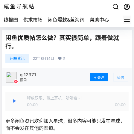
咸鱼导航站
线报圈
供求市场
闲鱼爆款&蓝海词
帮助中心
闲鱼优质帖怎么做？其实很简单，跟着做就
行。
0
闲鱼资讯
22年8月14日
qi12371
关注
私信
摸鱼
释放双眼，带上耳机，听听看~！
00:00
00:00
更多闲鱼资讯欢迎加入星球，很多内容可能只发在星球，
而不会发在其他的渠道。