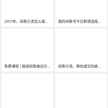
2021年，闲鱼引流怎么留微
我的闲鱼号今日新增违规
信号才能不违规？总结过去4
3013个，不正确的引流姿势
招，再送一个隐藏方法！
整理分享！
免费课程 | 狼叔闲鱼被动引
闲鱼引流，微信成交的绝对
流6.0技术实战教程「积分兑
暴利项目！批量操作年入
换」
30+！