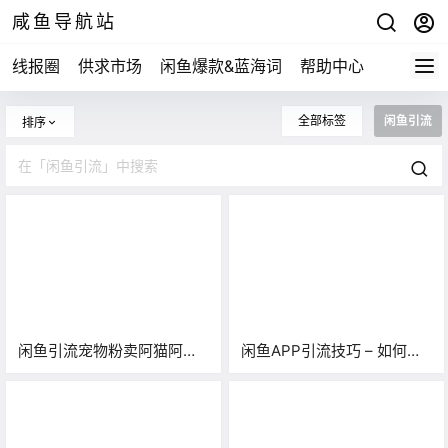
咸鱼导航站
线报圈
供求市场
闲鱼爆款&蓝海词
帮助中心
全部标签
闲鱼引流
排序
闲鱼引流宠物粉卖阿猫阿狗
闲鱼APP引流技巧 – 如何不
一单利润1000+，你干不
用引流软件日增200+微信好
干？
友