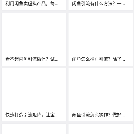
利用闲鱼卖虚拟产品，每天
闲鱼引流有什么方法？一天
引流100多精准粉的玩法
能加多少人？
看不起闲鱼引流微信？试试
闲鱼怎么推广引流？除了店
吧，效果包你满意！
群可以试试代挂引流！
快速打造引流矩阵，让宝妈
闲鱼引流怎么操作？做好这
粉无处躲藏
几点，你也可以日吸100+！