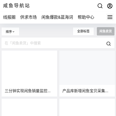
咸鱼导航站
线报圈
供求市场
闲鱼爆款&蓝海词
帮助中心
全部标签
闲鱼卖货
排序
三分钟实现闲鱼销量监控自
产品库新增闲鱼宝贝采集，
动化，人人都可以做的 RPA
可自主采集收录产品
系统