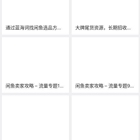
通过蓝海词找闲鱼选品方
大牌尾货资源，长期招收代
向，2024年依旧是首选！
理，提供指导「包回代理
费，长期带人做项目」
闲鱼卖家攻略 – 流量专题10
闲鱼卖家攻略 – 流量专题9
期：哪些因素会影响流量？
期：除了搜索，还有什么流
开通鱼小铺会降低流量？
量来源？