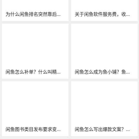
为什么闲鱼排名突然靠后
关于闲鱼软件服务费，收成
了？N个原因、3个解决方
交额的1%，你需要知道的都
法！
在这里
闲鱼怎么补单？什么叫精
闲鱼怎么成为鱼小铺？鱼小
刷？要不要发物流？怎么发
铺有必要开吗？答案很简单
物流？新手扫盲
闲鱼图书类目发布要求变
闲鱼怎么写出爆款文案？爆
更，简单总结，要求放宽松
款文案库 + ChatGPT（免