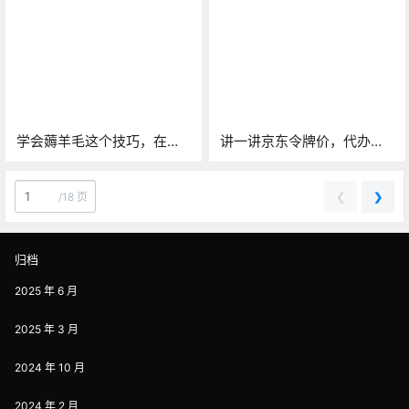
了！3月31日生效！
费），包你满意！
学会薅羊毛这个技巧，在闲
讲一讲京东令牌价，代办靠
鱼出售羊毛，每月赚点小钱
谱么？到底什么是令牌价？
❮
❯
/
18 页
归档
2025 年 6 月
2025 年 3 月
2024 年 10 月
2024 年 2 月