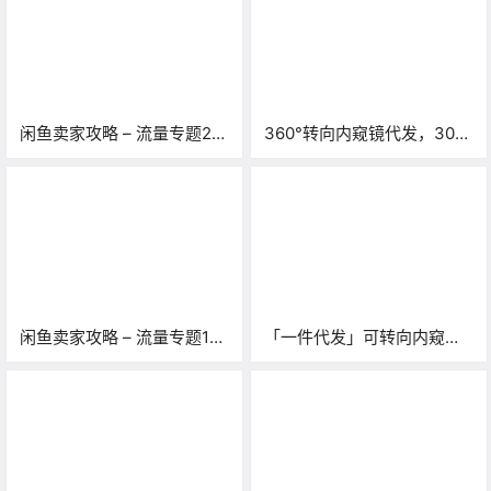
闲鱼卖家攻略 – 流量专题2
360°转向内窥镜代发，30万
期：搜索解读「值得一看，
尾货清仓，喝口汤也要动作
暗藏闲鱼排名」
快？
闲鱼卖家攻略 – 流量专题1
「一件代发」可转向内窥镜
期：流量来源和曝光构成！
WIFI款 支持安卓苹果电脑
「闲鱼官方解读」