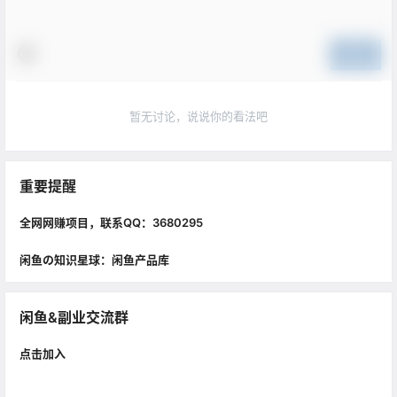
提交
暂无讨论，说说你的看法吧
重要提醒
全网网赚项目，联系QQ：3680295
闲鱼の知识星球：闲鱼产品库
闲鱼&副业交流群
点击加入