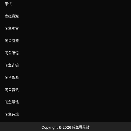
考试
虚拟货源
闲鱼卖货
闲鱼引流
闲鱼暗语
闲鱼诈骗
闲鱼货源
闲鱼资讯
闲鱼赚钱
闲鱼违规
Copyright © 2026
咸鱼导航站