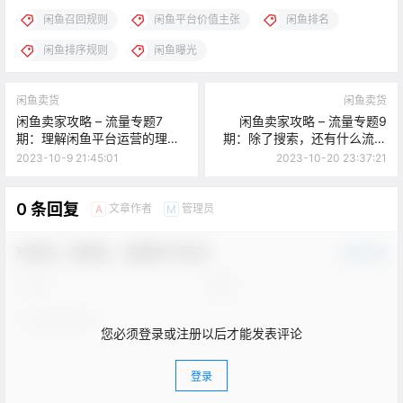
闲鱼召回规则
闲鱼平台价值主张
闲鱼排名
闲鱼排序规则
闲鱼曝光
闲鱼卖货
闲鱼卖货
闲鱼卖家攻略 – 流量专题7
闲鱼卖家攻略 – 流量专题9
期：理解闲鱼平台运营的理
期：除了搜索，还有什么流量
念、规则和指导方向
来源？
2023-10-9 21:45:01
2023-10-20 23:37:21
0 条回复
文章作者
管理员
A
M
欢迎您，新朋友，感谢参与互动！
确认修改
您必须登录或注册以后才能发表评论
登录