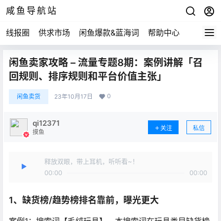
咸鱼导航站
线报圈
供求市场
闲鱼爆款&蓝海词
帮助中心
闲鱼卖家攻略 – 流量专题8期：案例讲解「召
回规则、排序规则和平台价值主张」
0
闲鱼卖货
23年10月17日
qi12371
关注
私信
摸鱼
释放双眼，带上耳机，听听看~！
00:00
00:00
1、缺货榜/趋势榜排名靠前，曝光更大