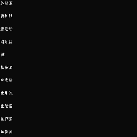
求购货源
神兵利器
线报活动
网赚项目
考试
虚拟货源
闲鱼卖货
闲鱼引流
闲鱼暗语
闲鱼诈骗
闲鱼货源