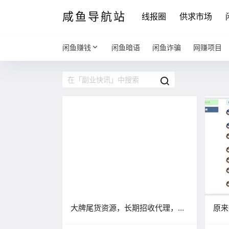
咸鱼导航站
线报圈
供求市场
闲鱼赚钱
闲鱼暗语
闲鱼诈骗
网赚项目
大牌尾货资源，长期招收代理，提
原来
供指导「包回代理费，长期带人做
网盘