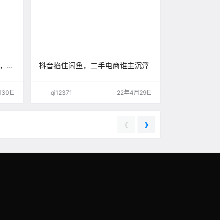
多，快
抖音掐住闲鱼，二手电商谁主沉浮
月30日
qi12371
22年4月29日
❮
❯