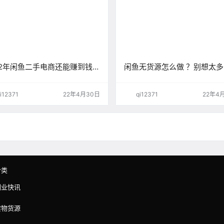
22年闲鱼二手电商还能赚到钱
闲鱼无货源怎么做 ？别想太
操作！（基础篇）
i12371
22年4月30日
qi12371
22年4
分类
副业快讯
实物货源