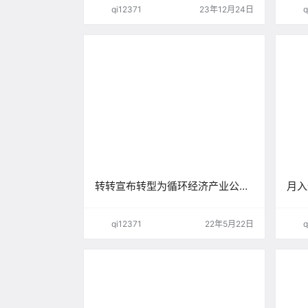
项目」
是有
qi12371
23年12月24日
q
转转宣布转型为循环经济产业公
月入
司，闲鱼当之无愧的第一！
粘贴
qi12371
22年5月22日
q