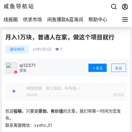
咸鱼导航站
线报圈
供求市场
闲鱼爆款&蓝海词
帮助中心
月入1万块，普通人在家，做这个项目就行
0
副业快讯
22年5月3日
qi12371
关注
私信
摸鱼
释放双眼，带上耳机，听听看~！
00:00
00:00
欢迎
投稿
，只要是
原创、有价值
的文章，我们将第一时间为您发
布。
联系客服微信：xydhz_01