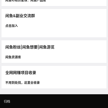
闲鱼の知识星球：闲鱼产品库
闲鱼&副业交流群
点击加入
闲鱼粉丝|闲鱼想要|闲鱼游览
闲鱼资源库
全网网赚项目收录
不用到处找，这里全收录
归档