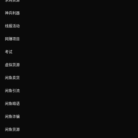
求购货源
神兵利器
线报活动
网赚项目
考试
虚拟货源
闲鱼卖货
闲鱼引流
闲鱼暗语
闲鱼诈骗
闲鱼货源