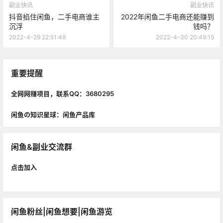
副业快讯
副业快讯
抖音掐住闲鱼，二手电商谁主
2022年闲鱼二手电商还能赚到
沉浮
钱吗？
2022-4-29 22:51:49
2022-4-30 20:49:15
重要提醒
全网网赚项目，联系QQ：3680295
闲鱼の知识星球：闲鱼产品库
闲鱼&副业交流群
点击加入
闲鱼粉丝|闲鱼想要|闲鱼游览