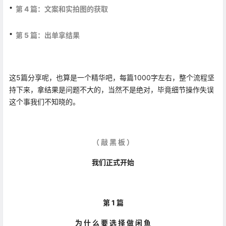
·
第 4 篇：文案和实拍图的获取
·
第 5 篇：出单拿结果
这5篇分享呢，也算是一个精华吧，每篇1000字左右，整个流程坚
持下来，拿结果是问题不大的，当然不是绝对，毕竟细节操作失误
这个事我们不知晓的。
（ 敲 黑 板 ）
我们正式开始
第 1 篇
为 什 么 要 选 择 做 闲 鱼