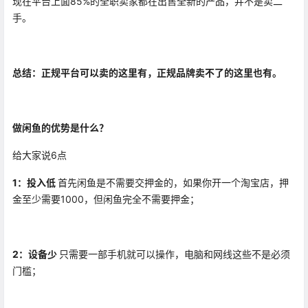
现在平台
上面85%的全职卖家都在出售全新的产品，并不是卖二
手。
总结：正规平台可以卖的这里有，正规品牌卖不了的这里也有。
做
闲
鱼的优势是什么？
给大家
说
6点
1：投入低
首先
闲
鱼
是不需要交押金的，如果你开一个淘宝店，押
金至少需要1000，但
闲
鱼完全不需要押金；
2：设备少
只需要一部手机就可以操作，电脑和网线这些不是必须
门槛；