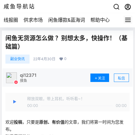
咸鱼导航站
线报圈
供求市场
闲鱼爆款&蓝海词
帮助中心
闲鱼无货源怎么做 ？别想太多，快操作！（基
础篇）
0
副业快讯
22年4月30日
qi12371
关注
私信
摸鱼
释放双眼，带上耳机，听听看~！
00:00
00:00
欢迎
投稿
，只要是
原创、有价值
的文章，我们将第一时间为您发
布。