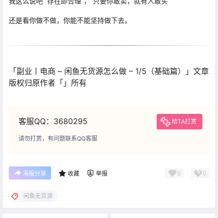
我这么说吧 “存在即合理”，“
只要你敢卖，就有人敢买
”
还是看你做不做，你能不能坚持做下去。
「副业丨电商 – 闲鱼无货源怎么做 – 1/5（基础篇）」文章
版权归原作者「」所有
客服QQ：3680295
给TA打赏
请勿打赏，有问题联系QQ客服
0
0
海报分享
收藏
举报
闲鱼无货源