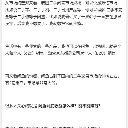
从市场的宏观来看，我国二手闲置市场规模，可以说是万亿市场，
比如说二手车、二手手机、二手日用产品等，你可以理解
二手不完
全等于二手也等于闲置
，比如说我最近买了一双鞋子一直放在那里
没穿，后续我不想要了，我就想把它转卖掉。
生活中有一些便宜的一
些产品，我也可以在闲鱼上出售啊，就是个
人和个人（
c2c
）
销售
，
淘宝京东
都是公司对个人（B2C）销售。
再来看
闲
鱼的份额，
闲
鱼占到了国内的二手交易市场的90%左右，
有2亿用户，市场是非常大的。
很多人关心的就是
闲
鱼到底收益怎么样？能不能赚钱？