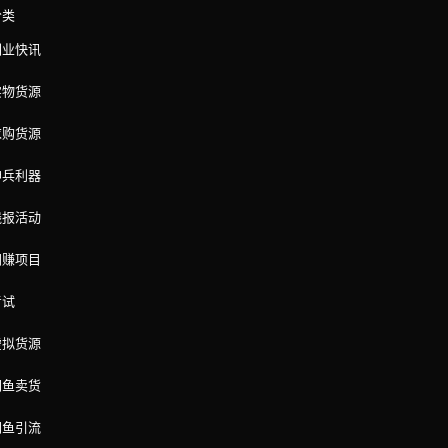
或者不展示。若是搜索“民谣吉他”，进
品售出量、预估点击率=点击量/曝光
分类
品描述优…
估…
副业快讯
实物货源
求购货源
神兵利器
线报活动
网赚项目
考试
虚拟货源
闲鱼卖货
闲鱼引流