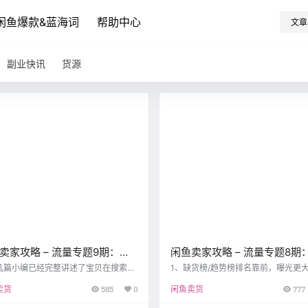
闲鱼爆款&蓝海词
帮助中心
文章
副业快讯
货源
卖家攻略 – 流量专题9期：除
闲鱼卖家攻略 – 流量专题8期
索，还有什么流量来源？
例讲解「召回规则、排序规则
几篇小编已经完整讲述了宝贝在搜索场
1、缺货榜/趋势榜排名靠前，曝光更大
排序规则和平台价值主张之后，本期小
1：搜索词【毛绒玩具】，本搜索词在
台价值主张」
卖货
585
0
闲鱼卖货
777
为大家介绍一下闲鱼平台的推荐场景的
类目缺货榜第1位。 商品A：与缺货热
。 1、闲鱼推荐概述 闲鱼的推荐（猜你
的相关性高、商品描述信息完善丰富