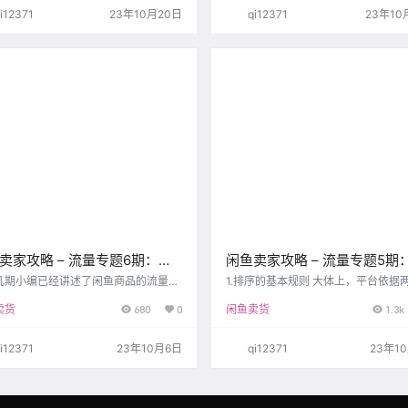
）场景主要有2个：【首页-猜你喜欢】
等级活跃度高，因此可以在商品展示
i12371
23年10月20日
qi12371
23年10
和【商品详情页-猜你喜欢】场景。
在前。 商品B：与搜索词的相关性低
页-猜你喜欢】： 基于用户的喜好做个
描述信息不完善，因此在此搜索词下
推荐，以让用户逛起来为目的，为每个
后或者不展示。 商品A流量排序分析: 
推荐TA喜欢的和TA没看到过但可能会
标题命中搜索词——“草莓熊” 商品标
的商品。 【商品详情页-猜你喜欢】：
填写完整 商品描述内容——描述内容
用…
富，…
卖家攻略 – 流量专题6期：闲
闲鱼卖家攻略 – 流量专题5期
贝排名分析，案例讲解！
鱼宝贝排序，最重要的几个因
几期小编已经讲述了闲鱼商品的流量来
1.排序的基本规则 大体上，平台依据
排序规则，本期小编通过对几个商品案
响因素做综合评估排序： 商品或卖家
卖货
680
0
闲鱼卖货
1.3k
解析，带给大家更清晰直观的感受。
特征，在不同类目下有不同侧重。 平
搜索词相关性强弱对展示排序的影响 案
主张，平台基于用户体验出发，倡导
：搜索词【电吉他】 商品A：与搜索词
倡的行为。 2.搜索排序的重要影响因素
i12371
23年10月6日
qi12371
23年1
关性高、商品描述信息完善、支持描述
品的流量获取能力和反馈表现 全站特
包邮退服务，因此可以在商品展示时排
商品点击量、商品「我想要」次数、
前。 商品B：与搜索词的相关性低、商
出量（特指深库存商品）。 当前搜索
述信息不完善，因此在此搜索词下排序
征：商品点击量、商品「我想要」次