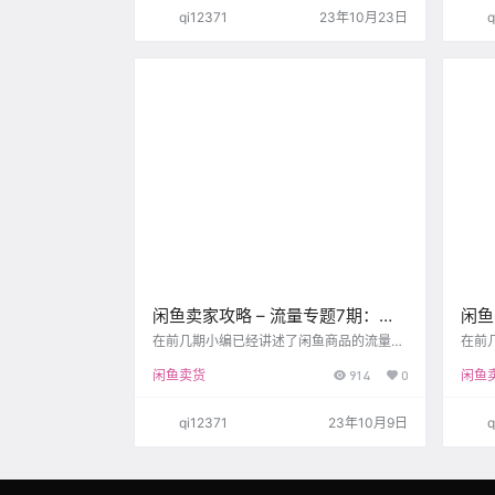
题改类目改价格等。 市场需求水平，如9月
喜欢
qi12371
23年10月23日
q
份iPhone发布新机导致其他android手机需
场景
求下降。 近期新发供给数量和质量，如春节
【首
过后大批卖家卖闲置清库存。 社会重大事
性化
件，如电商大促、节假日、恶劣天气等。 💡
用户
问题2：感觉开了鱼小铺之后流量更…
喜欢
基于
闲鱼卖家攻略 – 流量专题7期：理
闲鱼
解闲鱼平台运营的理念、规则和指
鱼宝
在前几期小编已经讲述了闲鱼商品的流量来
在前
源及排序规则，本期小编讲为大家讲解平台
源及
导方向
闲鱼卖货
914
0
闲鱼
的价值主张和鼓励的行为。 1、平台鼓励的
例的
几种类型 优质供给：缺货榜、趋势榜、爆卖
1、
榜等。 服务价值：描述不符包邮退、7天无
例1
qi12371
23年10月9日
q
理由退货、验货宝、放心充等。 流量机制升
的相
级：激励与自然流量的联动。（xianyunav.
不符
com - 咸鱼导航站） 负向体验治理：虚假价
序在
格引流、站外引流、重复铺货、纯信息代挂
品描