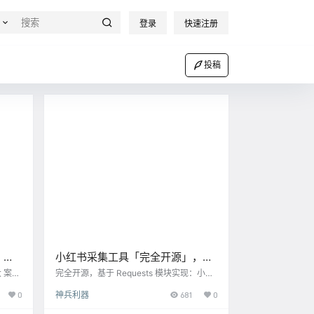
登录
快速注册
投稿
：案
小红书采集工具「完全开源」，可
和平
自行二开
 案例
完全开源，基于 Requests 模块实现：小红
玩具
书图文/视频作品采集工具 功能清单 采集小
0
神兵利器
681
0
搜词
红书图文/视频作品信息 获取小红书图文/视
、卖家
频作品下载地址 下载小红书图文/视频作品