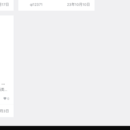
时排序
文件(xianyunav.com) 自动跳过已存在的作
月17日
qi12371
23年10月10日
、商品
品文件 作品文件完整性处理机制 批量下载
排序靠
小红书作品文件 批量下载 在程序当前文件
商品
夹创建一个 xhs.txt 文本文件，然后将待处
题属性
理的作品链接输入文件，每行输入一个作品
较丰
链接，编…
：闲
素！
两类影
自身的
0
台价值
或不提
 商
0月3日
征：
商品售
词下特
数、商