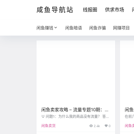
咸鱼导航站
线报圈
供求市场
闲鱼赚钱
闲鱼暗语
闲鱼诈骗
网赚项目
闲鱼卖家攻略 – 流量专题10期：哪
闲鱼
些因素会影响流量？开通鱼小铺会
了搜
💡 问题1：为什么我的商品没有流量？ 答：
在前
影响流量的因素是多方面的，一般来讲，影
景的
降低流量？
闲鱼卖货
2.4k
0
闲鱼
响流量的因素主要有以下几类： 卖家和宝贝
编再
本身的变化，如卖家闲鱼号违规、商品改标
情况