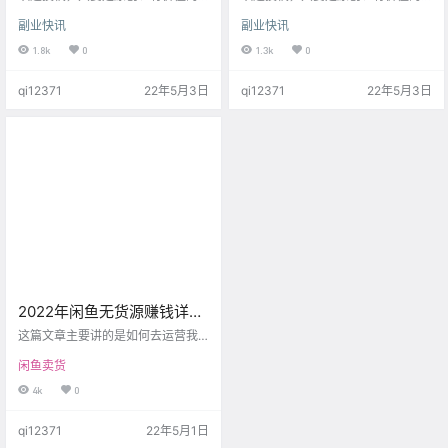
文章，我们将第一时间为您发布。
文章，我们将第一时间为您发布。
副业快讯
副业快讯
联系客服微信：xydhz_01 每一篇文
联系客服微信：xydhz_01 提升认
章都有精华，都值得期待。 信息差
知，获取财富，结交朋友，三两
1.8k
0
1.3k
0
是一个好项目，别人不知道，自己
天，看不到什么明显的效果，时间
知道，就能够通过信息差赚钱，从
长了，人脉就起来了，路就会越走
qi12371
22年5月3日
qi12371
22年5月3日
信息差，变成了收益的差距。 关键
越宽。 我是青峰，一个创业者。
是还特别简单。 现在，青峰发现很
最近这段时间有不少变化，有几个
多花钱的地方，都能够代充，也不
人来问青峰，自己什么技术都没
知道是什么渠道，反正就是省钱
有，要做什么副业赚钱，最好是操
了。 100块的充值，随便一…
作简单，0成本的，一个月能够赚1
万块，那就更好了。 有几个人，
青…
2022年闲鱼无货源赚钱详细
教程 – 运营篇
这篇文章主要讲的是如何去运营我
们的闲鱼小店，其实闲鱼和淘宝、
闲鱼卖货
京东这些电商平台不一样，完全不
需要费太多的精神去维护，也正是
4k
0
因为这个，非常多的职业电商人，
也会选择做闲鱼。 那么我们日常要
qi12371
22年5月1日
做哪些操作，来运营我们的店铺
呢？ 以下操作，仅以iOS版7.4.70为