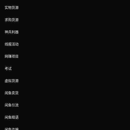
实物货源
求购货源
神兵利器
线报活动
网赚项目
考试
虚拟货源
闲鱼卖货
闲鱼引流
闲鱼暗语
闲鱼诈骗