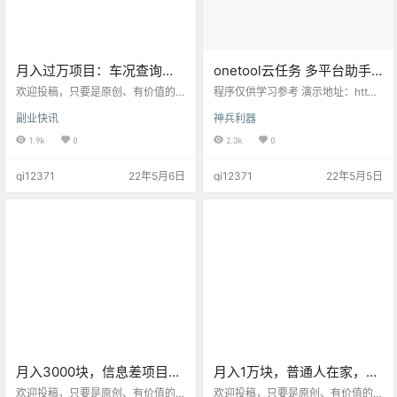
月入过万项目：车况查询，
onetool云任务 多平台助手
可复制粘贴操作！
程序
欢迎投稿，只要是原创、有价值的
程序仅供学习参考 演示地址：htt
文章，我们将第一时间为您发布。
p://qd.gzhba.com/ onetool一款多
副业快讯
神兵利器
联系客服微信：xydhz_01 今天给大
功能的云任务程序网易云(每日签
家分享的就是“车况查询项目”，其实
到，每日云贝，打卡300首歌，音
1.9k
0
2.3k
0
这个项目跟之前我们操作的信用检
乐人任务)微信运动(指定步数范围）
测没啥区别，简单来说就是对接数
QQ空间（秒赞秒评)哔哩(视频直播
qi12371
22年5月6日
qi12371
22年5月5日
据，找到靠谱的上家进行合作推
签到，每日观看视频，投币， 漫画
广，一单的成本是可以控制的，一
签到，分享视频，天选抽奖)百度贴
般成本在3-8元之间，定价方面属于
吧(贴吧签到）爱奇艺（会员任务，
自定义，比如说你可以设定查询金
每日抽奖，双端签到）- 环境要求: P
额为29.9、39.8、49.9等等，这方
HP8.0 伪静态thinkphp 运行目录 …
面的市场大伙都不用担心，主要的
根源问题还…
月入3000块，信息差项目：
月入1万块，普通人在家，做
代充
这个项目就行
欢迎投稿，只要是原创、有价值的
欢迎投稿，只要是原创、有价值的