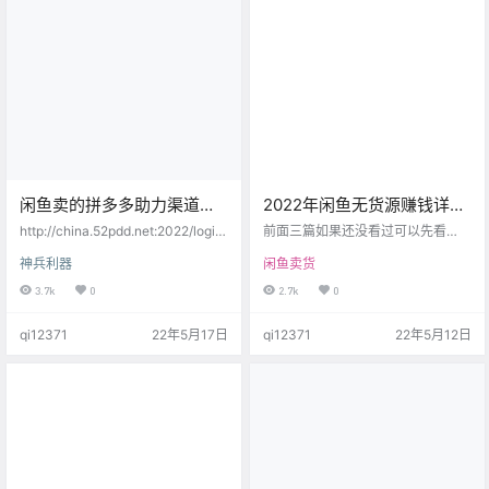
都是建立在，你强悍的执行力的基
检、质保和售后在内的履约服务促
础之上的。 去赚钱，如果一件事，
进闲置资源循环流转和再利用。 20
一个人想做，不需要任何人支持。
21年初，作为新经济领域重点产业
也不需要任何人帮助，…
项目落户青岛西海岸新区…
闲鱼卖的拼多多助力渠道，
2022年闲鱼无货源赚钱详细
几分钱一个！
教程 – 售后篇
http://china.52pdd.net:2022/login
前面三篇如果还没看过可以先看
下单平台自己注册（手机用自带浏
下，售后篇相对优先级并没有那么
神兵利器
闲鱼卖货
览器打开） http://i.nizhenbang.to
高： 2022年闲鱼无货源赚钱详细教
p:5000/这个是查单平台，复制粘贴
程 – 账号篇 2022年闲鱼无货源赚钱
3.7k
0
2.7k
0
别人的助力链接即可查询 注意事
详细教程 – 产品篇 2022年闲鱼无货
项： 这个助力都会有吞刀的情况，
源赚钱详细教程 – 运营篇 售后嘛，
qi12371
22年5月17日
qi12371
22年5月12日
实际到的不会有十次，复购的次数
其实相对比较简单，更考验的是你
越多可能吞的越多，客户一般都会
的心态。 做闲鱼，其实除了要会选
答应。 商品和砸金蛋不接（这两种
品以外，有一个好的心态至关重
下单平台助力不了，提前说清楚）
要，急性子的人大概率是做不了闲
最后快成功的了，这种情况…
鱼的，因为翻车的时候，你会发现
这个世界原来是这样的多样化，人
是可以完全…