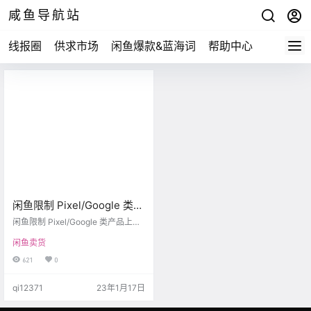
咸鱼导航站
线报圈
供求市场
闲鱼爆款&蓝海词
帮助中心
闲鱼限制 Pixel/Google 类产
品上架/搜索事件时间线
闲鱼限制 Pixel/Google 类产品上架/
搜索事件时间线： 2022.12.1 ：闲鱼
闲鱼卖货
上线此限制，无法返回任何搜索结
果。 2022.12.3 ：限制规则加码：
621
0
限制新品上架，同时手动下架现存
商品。 2023.1.15 ：可观察到的所有
qi12371
23年1月17日
搜索限制均已被解除，此前被封禁
的 Pixel 贩子账号也部分恢复。 至
此，个人用户在闲鱼购买/转手 Pixe