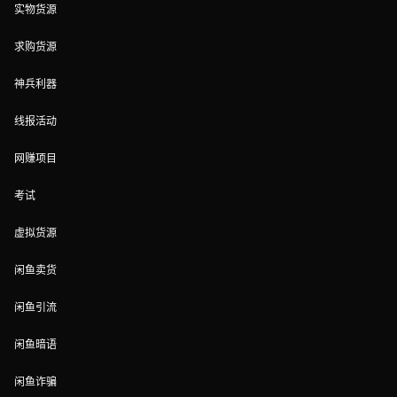
实物货源
求购货源
神兵利器
线报活动
网赚项目
考试
虚拟货源
闲鱼卖货
闲鱼引流
闲鱼暗语
闲鱼诈骗