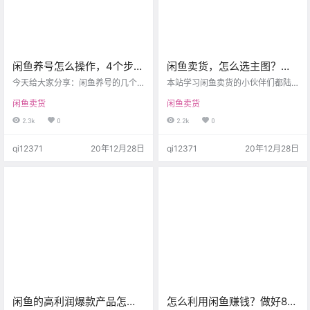
闲鱼养号怎么操作，4个步骤
闲鱼卖货，怎么选主图？这
跟着走就行，无脑很简单！
样做转化高还好看！
今天给大家分享：闲鱼养号的几个
本站学习闲鱼卖货的小伙伴们都陆
小细节 养号的目的就是让平台知道
陆续续开始出单啦~ 但有的小伙伴跟
闲鱼卖货
闲鱼卖货
我们是一个活跃，正常的用户，提
我诉苦，想要爆单太难了… 这是为
高权重。 ①用支付宝登录，并进行
什么呢? 于是我诊断他们的店铺，发
2.3k
0
2.2k
0
实人认证，芝麻信用授权等等。有
现一个问题，那就是图片！ 除了文
个非常重要的芝麻信用分！尽量选
案，顾客看的最多的就是图片，9张
qi12371
20年12月28日
qi12371
20年12月28日
择650分以上的号去做。如果你的信
图可不能拖了后腿！ 今天来分享如
用较低，就需要考虑下提升信用分
何选图片，如何布局图片 9张图=1
了，要不然换个分高的。要不然，
张主图+4张商品介绍图+4张实物图
你同样付出的努力，效率却比别人
主图必须是正方形，1:1。主图要明
低很多。 ②完善个人资料尽量用女
亮，美观，吸引眼球！展示商品的
生的头像或是具有真实性或者亲和
卖点和顾客痛点 Ps:可以用美图软件
力阳光开朗可爱的头像。 ③昵称…
进行…
闲鱼的高利润爆款产品怎么
怎么利用闲鱼赚钱？做好8项