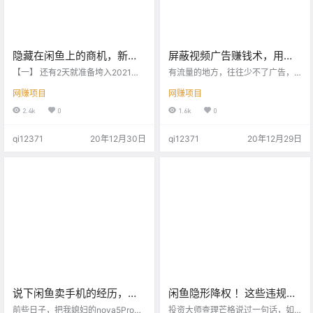
隐藏在闲鱼上的商机，新手
屏蔽视频广告赚钱术，用心
也能日赚几十元非常轻松！
做，月入过万跟玩一样！
【一】 还有2天就准备垮入2021年
有流量的地方，往往少不了广告，
了，那就是新的开始了，无论2020
毕竟广告是变现最容易的方式，真
网赚项目
网赚项目
年有多少的目标没有实现，也只能
有金主找上门来，出的价格合适，
推迟到2021年了。 不瞒你们说，今
总有人愿意合作的，所谓羊毛出在
2.4k
0
1.6k
0
年2个目标还没有完全实现呢，只怪
猪身上，最终狗买单，消费者就是
时间不等人，只怪自己能力没能达
最终买单的源头。 最恼人的广告，
qi12371
20年12月30日
qi12371
20年12月29日
到更高的那个层次，感恩2020年，
当属视频网站。片头动辄100多秒，
拥抱2021年！ 认知差，决定收入多
要是不小心刷新了下，还得重新再
少。 认知差，决定圈层大小。 圈层
看一回，暂停视频一样少不了广
差，决定财富值大小。 你的每一分
告，而要想不看广告，往往需要掏
财富，都是你对世界认知的变现！
买那部影片的钱，或者在网站上充
愿你活成自己想要的样子！ 【二】
个会员，如果不充，那就只能够忍
…
受一集接一集的广告了。 多数人为
了省…
说下闲鱼卖手机的经历，买
闲鱼隐形降权 ！这些违规操
前N个问题，买后到收刀差
作，让闲鱼不再出单？
前些日子，把我媳妇的nova5Pro卖
投资大师查理芒格说过一句话，如