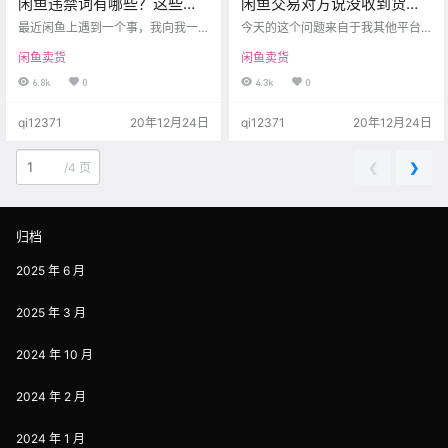
闲鱼违禁词有哪些？这些违
闲鱼交易对方说没收到货怎
禁词和违禁品要牢记在心！
么办？
最近闲鱼上遇到一个事，我向我一
今天的这个问题来自于我其他平台
个老客户推送了我微信公众号的一
里收到的一条推送提醒，有人问咸
闲鱼卖货
闲鱼卖货
个截图。让客户有兴趣可以关注一
鱼退货卖家恶意说未收到货物怎么
下。本来也没什么。不知道闲鱼用
办。 截止我撰写这篇文章的时候，
6.8k
0
4.3k
0
的哪门子技术，我发截图还能检测
还是没有小伙伴回答。所以借此我
到，直接给我禁言七天。 好吧，曾
想跟大家分享一下，如果闲鱼交易
qi12371
20年12月24日
qi12371
20年12月24日
经万能的闲鱼现在是越来越像乾隆
里对方说没收到货，该如何去处
皇帝时期开展的某项运动了。这也
理。 首先我们从规则上分析 其实闲
不能说，那也不能卖。那么今天我
鱼的争议处理规则非常简短，并且
❮
❯
/
4 页
就唠唠闲鱼违禁品和违禁词的那些
规则里并没有明确规定说如果对方
事儿。 一、首先是闲鱼官方载明的
声称没收到货，我应该怎么办。但
违禁品，我截图给大家看下。 可以
笔者这里查找了淘宝的交易规则，
看到，除了我们日常理解的假货不
淘宝里对于对方没收到货是这么规
归档
能卖…
定的。…
2025 年 6 月
2025 年 3 月
2024 年 10 月
2024 年 2 月
2024 年 1 月