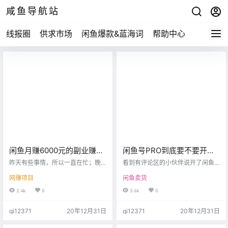
咸鱼导航站
线报圈
供求市场
闲鱼爆款&蓝海词
帮助中心
闲鱼月赚6000元的副业赚钱
闲鱼号PRO到底要不要开？
项目，零门槛，人人都可以
听说还会限流，你怎么看？
昨天有些事情，所以一直在忙；晚
看到有评论区的小伙伴说开了闲鱼
操作
上和朋友喝了点酒，导致我头疼不
号PRO之后，流量没有以前多了，
网赚项目
闲鱼卖货
已…… 因此，我就不打算写项目文章
然后果断关闭。类似的，也有以前
了，因为我不敢保证自己在头晕头
的说开了闲鱼玩家，流量掉了的。
2.4k
0
3.6k
0
疼的情况下，自己写项目文章时不
简单说什么人都有，但是注意下官
会出错。记得有次我在自己头晕头
方怎么可能限流？开了玩家限流、
qi12371
20年12月31日
qi12371
20年12月31日
疼的情况下写文章，结果错字就出
开了闲鱼号PRO限流，难道官方的
现了好几个。 我不像一些作者，他
这些战略政策是在过家家，闹着玩
们可以在酒后头晕的情况下去写一
呢？ 完全不合乎逻辑，一个账号、