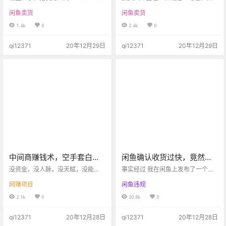
评！
了，感觉对方有点套路，今天有时
果我知道死在哪里，我永远不会去
闲鱼卖货
闲鱼卖货
间我写一下经过，供大家参考： 给
那里。 只要你不作死就不会死。 那
我媳妇换了荣耀30Pro，所以出了n
么在闲鱼中到底我们会死在哪些地
1.4k
0
2.4k
0
ova5Pro，nova5Pro情况如下：
方呢？ 建议大家把这篇文章看十遍
（这是帖子下面发的照片，9张） 定
以上。 首先如何我们才能知道你已
qi12371
20年12月29日
qi12371
20年12月29日
这个价格，也是根据当时的行情，
经被隐形降权或者违规了呢？ 隐形
我看好多换了国产屏幕的都卖1000
降权分为两种。 一种是进入审核状
+，我这个使用碎屏险，售后换的原
态，一种是被屏蔽了，别人看不到
厂，所以定价1288，心里底线是到
你或者是搜不到你的排名。 审核状
手1100就行。 有几个问的，都磨磨
态非常容易分辨，你看你的动态，
唧唧的，我最后要求1…
你只需要点开你没有曝光的产品，
有个商品管理，点开自动回复…
中间商赚钱术，空手套白狼
闲鱼确认收货过快，竟然直
月入3万+
接违规 ！账期延长15天！
没资金，没人脉，没天赋，没能
事实经过 我在闲鱼上发布了一个二
力……许多了习惯了抱怨，习惯了脑
手switch游戏塞达尔传说。遇到了
网赚项目
闲鱼违规
子里充斥着匮乏的念头，对于未来
一个很爽快的且信用极好买家，从
充满着担忧，眼瞅着身边的人都有
下单到确认收货只花了14个小时，
2.1k
0
20.8k
0
了好的前途，自己却还是原地踏
遇到了超级给力的顺丰快递，从发
步，没有什么转变，也想变得金光
货到签收只花了6个小时。 然而，在
qi12371
20年12月28日
qi12371
20年12月28日
闪闪的那样，尽管也着急，焦虑，
我闲鱼记录里，速度最快的这笔交
但仍旧无济于事。 人要想得到想要
易，闲鱼把资金冻结了，买家确认