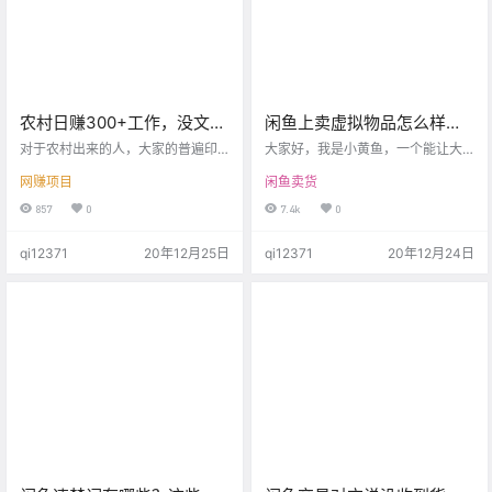
农村日赚300+工作，没文化
闲鱼上卖虚拟物品怎么样才
也能做
不会违规？来打点预防针！
对于农村出来的人，大家的普遍印
大家好，我是小黄鱼，一个能让大
象都是比较勤快，做事很踏实负
家安心购物和放心卖货的精神小
网赚项目
闲鱼卖货
责，过去农村的普遍经济状况不好
伙！ 今天我们的话题是：闲鱼咸鱼
的时候，确实是这样。 然而伴随着
上可以卖虚拟物品么？ 这是很多小
857
0
7.4k
0
农村经济的发展，新一代的年轻娃
伙伴的疑惑。很多人第一感觉是闲
子，从小吃穿不愁，多被父母宠成
鱼上不能卖虚拟物品（例如学习资
qi12371
20年12月25日
qi12371
20年12月24日
小公主、小太子，整体吃苦耐劳能
料、游戏道具、点卡等）。但实际
力比不上上几代人，就算大学毕
上闲鱼并没有禁止出售虚拟物品
业，自身能力也并没有多少提升，
（国家规定的除外，如虚拟货
在外面打工也不见得能赚到几个
币），而是作为高风险商品处理。
钱。 其实农村一样有非常多的赚钱
也就是说，闲鱼上是可以卖虚拟物
机会，努力工作，不见得会比城里
品的！But风险很大！ 那为什么说闲
赚得少，而且开支要少很多，收入
鱼卖虚拟物品风险很大呢？ 因为闲
多，开支少，…
鱼上…