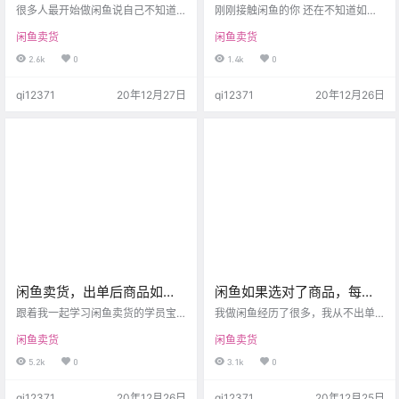
选择？亲测有效!
工作，赚钱只是时间问题！
很多人最开始做闲鱼说自己不知道
刚刚接触闲鱼的你 还在不知道如何
在闲鱼上面卖什么产品，也不知哪
下手吗? 还在担心不出单吗? 还在感
闲鱼卖货
闲鱼卖货
个产品比较好卖，那今天就特地跟
觉很无助吗？ 做好以下8项工作，解
大家整理一个资料. 很多人说，闲鱼
决你的困惑！ 1 开号每个人都可以
2.6k
0
1.4k
0
到底怎么赚钱，为什么别人做闲鱼
有3个闲鱼账号，免费注册。 2 养号
一下就出很多单，而且都是爆款
养号的目的是让平台认可，养号的
qi12371
20年12月27日
qi12371
20年12月26日
单，而我自己出单很少，甚至一个
好坏決定了出单的快慢 3 选品很多
也卖不出去，这其实跟我们选品有
小白不知道卖什么，其实非常简
很大的关系！ 建议收藏! 这里跟大家
单。把自己想象成顾客，你需要
总结了四点，希望对大家有帮助！
的，你日常用到的，都可以。一个
【一.选择需求量大的商品】 说白了
店铺50个产品，总会有不同的人喜
就是这类产品想要的人数多，说明
欢。 4 发布发布产品是最重要的一
这个宝贝在闲鱼有市场需求！…
步！标题，标…
闲鱼卖货，出单后商品如何
闲鱼如果选对了商品，每天
重新发布才能不被审核？
500+利润！
跟着我一起学习闲鱼卖货的学员宝
我做闲鱼经历了很多，我从不出单
宝们，已经都陆陆续续出单，恭喜
到出单，从违规到把号养活了，现
闲鱼卖货
闲鱼卖货
大家啦，自己也感觉很有成就感！
在每天稳定500，总结出一个非常重
有了出单，那怎么再重新发布呢？
要的原因，就是我选对了商品，今
5.2k
0
3.1k
0
小伙伴们有了新的疑惑，还有一些
天我总结出来了，具体的如下 手办
小伙伴在重新发布的时候随便操作
它价格是不透明的，但是利润很
qi12371
20年12月26日
qi12371
20年12月25日
一下，又踩了坑！比如宝贝卖掉
大，每单大概50~200块钱左右 手