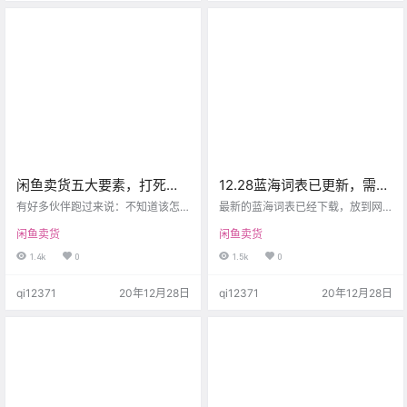
的东西，首先就是清空自己的大
收货后，钱款处于冻结状态，要15
脑，把「不可能」、「做不到」、
天后才能到账。 我百思不得其解，
「我不行」等消极观念，从自己的
作为一个芝麻信用769的用户，我也
脑海里全部清除出去，代替而来的
习惯于和芝麻信用极好的进行交
是「怎样才可能…
易。并且我所有闲鱼交…
闲鱼卖货五大要素，打死同
12.28蓝海词表已更新，需要
行都不会说的秘密！
的可以前往下载
有好多伙伴跑过来说：不知道该怎
最新的蓝海词表已经下载，放到网
样去发布产品？更不要说去发布一
盘中了，一次兑换，终身使用。 注
闲鱼卖货
闲鱼卖货
个合格的产品了！ 那么今天就带大
意下，由于我这边是用的是wps，m
家掌握闲鱼卖货的5大要素技巧！ 因
ac上更喜欢用wps一些。 所以可能
1.4k
0
1.5k
0
为在闲鱼上边全部是自然流量和推
你们百度网盘直接游览会不正常，
荐流量。发布一款合格的产品就成
具体我没有试过。 建议下载后在本
qi12371
20年12月28日
qi12371
20年12月28日
功了80%，那么这5大要素都是什么
地打开查看，和筛选。 商品兑换直
呢？ 那就是：选品、标题、文案、
达： 5000+蓝海词[出售] B29.8 B2
图片、标签 咱们一一开始分析一下
9.8 库存：9k 已售：1k 人气：12.8k
❶选品（图2）可以选择自己擅长，
喜欢的领域，这样可以快速了解产
品。如果没有擅长的领域可以去闲?
热门分类中推荐的产品…