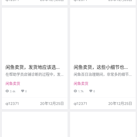
了，一看发现宝贝正在审核？ 今天
链 最重要是好看好玩，选漂亮的，
分享闲鱼卖货出单产品如何正确重
它的一个利润每单是20~50块钱左
新上架，不能进行的操作 1.出单后，
右 手卷钢琴 因为钢琴很贵，但是手
立刻上架。这样产品容易被保护
卷钢琴就很便宜了，而且很受欢
哦。 2.修改文案或图片或价格。 3.
迎，每单利润100~300，给孩子或
像发布新品一样，重新写文…
者是业余想学的…
闲鱼卖货，发货地应该选哪
闲鱼卖货，这些小细节也有
里？了解一下
讲究！（百日治理期间）
在帮助学员店铺诊断的过程中，发
闲鱼百日治理期间，非常多的细节
现了一个重大问题，务必引起重视
需要注意，一不小心可能就违规
闲鱼卖货
闲鱼卖货
闲鱼卖货发货地选择自己所在地，
了。 因为这些细节你要注意！ 你上
要么商家发货所在地。这是错误的
架产品来回修改吗? 你上架了又下架
3.4k
0
1.7k
0
呦 我们要明白，为什么要选择发货
吗? 你批量下架和修改吗? 这些动作
地?有什么作用？ 闲鱼中产品综合排
千万不能有！ 闲鱼卖货如何正确修
qi12371
20年12月25日
qi12371
20年12月25日
序里有一个重要因素就是离我最
改和下架产品? 第一：产品上架15天
近，所以产品所在地很重要哦，我
后再去操作，至少是7天后。不管是
们当然要去选择需求多的地方。 今
闲置品还是新上架的宝贝 第二：操
天来教你 第一步：选择好商品后，
作时间:凌晨0-3点，这个时间段系
在网页百度中搜索百度指数，再搜
统数据维护对店铺影响小 第三:一次
索商品的需求情況。百度指数中会
修改或删除1个坚决不可以批量删除
显示城市的需求排名情况。 第二…
或者全…