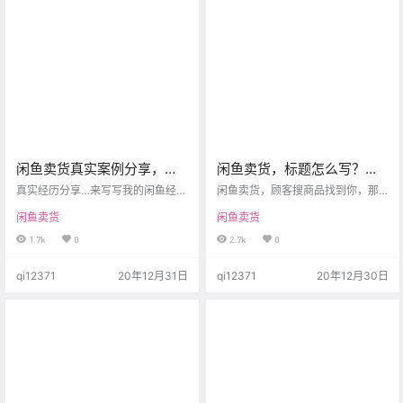
篇文章，并且……他们写得还很棒！
一个宝贝的流量只取决于自身的数
也许是我没有习惯这么去做的原
据，数据好，流量就会上来，数据
因，毕竟一直以来我都在保持着情
反馈差，流量就会越来越少。 就这
况，不断地收集文章广告，不断地
么简单，闲鱼在没有多元化流量入…
阅…
闲鱼卖货真实案例分享，坚
闲鱼卖货，标题怎么写？关
持上新，总会卖出去！
键词很重要！
真实经历分享…来写写我的闲鱼经验
闲鱼卖货，顾客搜商品找到你，那
吧 满满干货！不知道有没有人看哦
通过什么找到你？那就是标题，所
闲鱼卖货
闲鱼卖货
疫情期间我好像卖了有四十件物 也
以论标题的重要性！ 首先一定要写
算是另一种收入鸭！ 我也摸索了好
对，相关性高，描述准确，包含全
1.7k
0
2.7k
0
多经验咯哈哈 那我今天来教你们怎
面。 其次怎么写？想想你卖的东西
么做能够更快的出单！ 1：把你想要
大家都怎么叫?所有相关的关键词堆
qi12371
20年12月31日
qi12371
20年12月30日
发的东西来个实拍清晰一点滴，放
积一起那就是标题！ 有些什么技巧
主图毕竟主页是吸引买家的嘛，比
呢？分享给你们！ 新手小白复制商
如衣服可以挂着拍好看点或者放在
家同款商品销量最高的标题，但一
地板上拍好看点发上去 2：标题要写
定要稍作修改，你不修改可能就会
好，如果是有牌子的话要标在你的
跟别人的一模一样，会没有推荐哦
标题，然后介绍下该用品使用情
记住标题的前11个字是最重要的，
况、新旧程度、入手渠道…
不要写太多的促销词，一定是…