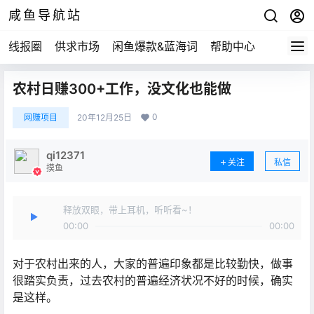
咸鱼导航站
线报圈
供求市场
闲鱼爆款&蓝海词
帮助中心
农村日赚300+工作，没文化也能做
0
网赚项目
20年12月25日
qi12371
关注
私信
摸鱼
释放双眼，带上耳机，听听看~！
00:00
00:00
对于农村出来的人，大家的普遍印象都是比较勤快，做事
很踏实负责，过去农村的普遍经济状况不好的时候，确实
是这样。