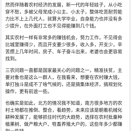
然而伴随着农村经济的发展，新一代的年轻娃子，从小吃
穿不愁，多被父母宠成小公主、小太子，整体吃苦耐劳能
力比不上上几代人，就算大学毕业，自身能力也并没有多
少提升，在外面打工也不见得能赚到几个钱。
其实农村一样有非常多的赚钱机会，努力工作，不见得会
比城里赚得少，而且开支要少很多，收入多，开支少，辛
苦攒上几年时间，房子、车子奋斗出来，老婆也会更容易
找到。
三农问题一直都是国家最关心的问题之一，精准扶贫，主
要对象也是这么一群人，在我看来，想要在农村赚大钱，
单打独斗是成不了啥气候的，还是搞集体经济，搞规划化
操作，更有前途一些。
也确实是如此，北方的情况我不知道，南方很多地方的农
村土地都在推倒、整合，看趋势，未来应该是朝着机械化
耕种发展了，能够抓住时代的大趋势，选择在农村批量种
植果树、做产粮大户、牲畜养殖大户的，这些年多少都赚