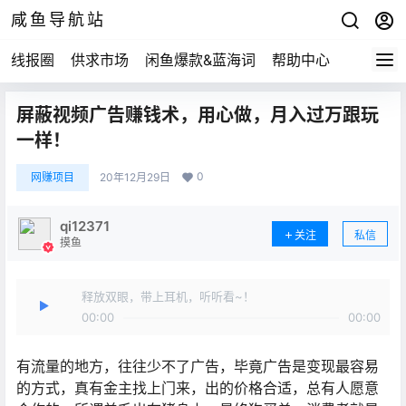
咸鱼导航站
线报圈
供求市场
闲鱼爆款&蓝海词
帮助中心
屏蔽视频广告赚钱术，用心做，月入过万跟玩
一样！
0
网赚项目
20年12月29日
qi12371
关注
私信
摸鱼
释放双眼，带上耳机，听听看~！
00:00
00:00
有流量的地方，往往少不了广告，毕竟广告是变现最容易
的方式，真有金主找上门来，出的价格合适，总有人愿意