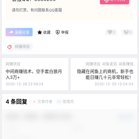
请勿打赏，有问题联系QQ客服
0
0
海报分享
收藏
举报
网赚项目
网赚项目
网赚项目
闲鱼卖货
闲鱼赚钱
中间商赚钱术，空手套白狼月
隐藏在闲鱼上的商机，新手也
入3万+
能日赚几十元非常轻松！
2020-12-28 23:59:24
2020-12-30 13:24:34
4 条回复
文章作者
管理员
A
M
欢迎您，新朋友，感谢参与互动！
确认修改