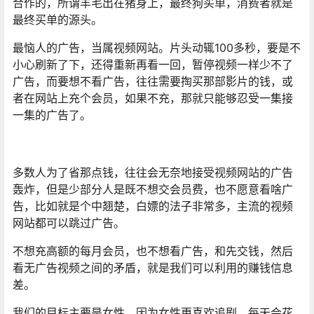
合作的，所谓羊毛出在猪身上，最终狗买单，消费者就是
最终买单的源头。
最恼人的广告，当属视频网站。片头动辄100多秒，要是不
小心刷新了下，还得重新再看一回，暂停视频一样少不了
广告，而要想不看广告，往往需要掏买那部影片的钱，或
者在网站上充个会员，如果不充，那就只能够忍受一集接
一集的广告了。
多数人为了省那点钱，往往会无奈地接受视频网站的广告
轰炸，但是少部分人是既不想交会员费，也不愿意看啥广
告，比如就是个中翘楚，白嫖的法子非常多，主流的视频
网站都可以跳过广告。
不想充高额的每月会员，也不想看广告，和先交钱，然后
看无广告视频之间的矛盾，就是我们可以利用的赚钱信息
差。
我们的目标主要是女性，因为女性更喜欢追剧，每天会花