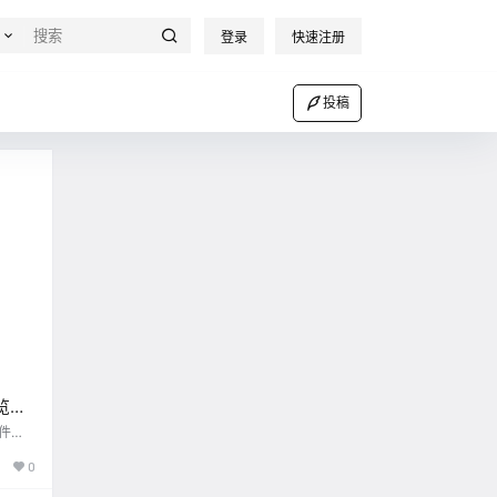
登录
快速注册
投稿
览
是王
件代
有一部
0
鱼至今
下的