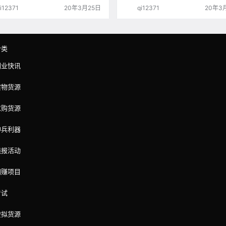
东西能不能用？哪些人适合用？ 群控、
了，看今天的案例拆解，寻找适合你
i12371
20年3月25日
qi12371
20年3
如何实现？ 目前无论是群控还是云控，
之路。 为什么无货源模式不行？ 你一
发现手机端要求是安卓手机，闲鱼软件
喷，无货源模式怎么不行，很多杂货
定是某一个历史版本，而不会是最新的
的闲鱼号卖的也是风生水起，一天几
。 这个很正常，如果每个版本都去做适
一单就算赚几块钱，一天也有上百、
更新，开发周期和成本太高，没有必
百的收入。 是的，你看到了别人的风
分类
除非闲鱼客户端…
获，但你看不到…
副业快讯
实物货源
求购货源
神兵利器
线报活动
网赚项目
考试
虚拟货源