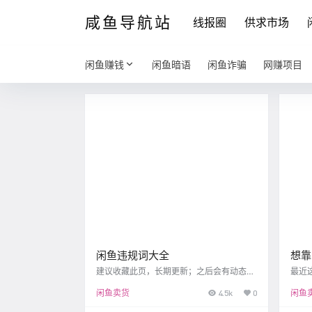
咸鱼导航站
线报圈
供求市场
闲鱼赚钱
闲鱼暗语
闲鱼诈骗
网赚项目
闲鱼违规词大全
想靠
万？
建议收藏此页，长期更新；之后会有动态识
最近
别违禁词工具上线 假，SB（尤其注意USB
爆，
谱
闲鱼卖货
4.5k
0
闲鱼
包含了SB，不要用） ED（尤其注意LED包
价排
含了ED，不要用，或者中间加个逗号） ml
靠谱