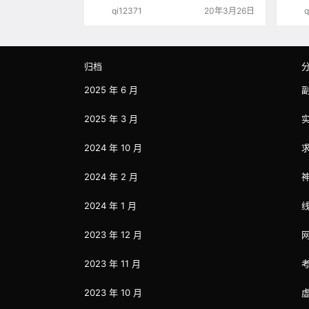
（这个可以用毫升替代） 仿（带这个字极容
这个
qi12371
20年3月26日
q
易被误判为假货） 国别，政治，党，天然，
云控
正品 极限词（包括极致，第一，最好，历史
你会
最低，及其，100%，一定，绝对，等等相
也肯
关字样） 真皮，头层牛皮，猫眼石，钻石，
版本
宝石，翡翠，玛瑙，玉，金银，S92…
配和
归档
要。
2025 年 6 月
2025 年 3 月
2024 年 10 月
2024 年 2 月
2024 年 1 月
2023 年 12 月
2023 年 11 月
2023 年 10 月