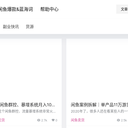
闲鱼爆款&蓝海词
帮助中心
文章
副业快讯
货源
闲鱼群控、暴增系统月入10
闲鱼案例拆解｜单产品11万游
从原理解析这个系统是不是靠
+1.2万想要，发展垂直领域才
这个闲鱼群控、流量暴增系统非常火
2020年了，很多人还在看某些人的一
很多团队在推广，有些甚至上了百度竞
发课程，教你玩无货源模式；诚然，
道
卖货
2.7k
0
闲鱼卖货
2.5k
名；群里也有很多人在问：这个是不是
分人通过这个方式赚到钱了，但是闲
？今天捕手从软件实现原理来告诉你，
已经快5过年头了，不要再玩别人玩剩