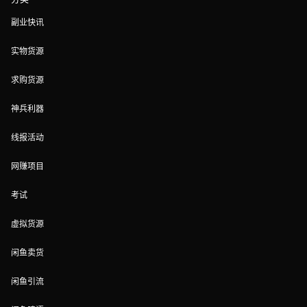
副业快讯
实物货源
求购货源
神兵利器
线报活动
网赚项目
考试
虚拟货源
闲鱼卖货
闲鱼引流