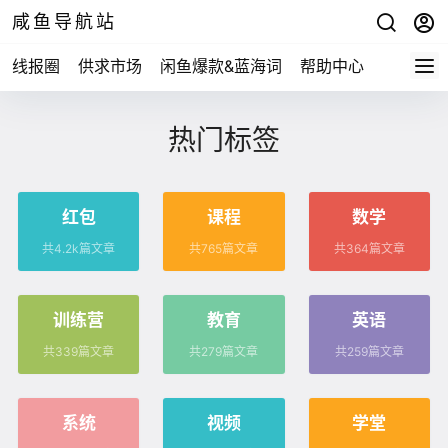
咸鱼导航站
线报圈
供求市场
闲鱼爆款&蓝海词
帮助中心
热门标签
红包
课程
数学
共4.2k篇文章
共765篇文章
共364篇文章
训练营
教育
英语
共339篇文章
共279篇文章
共259篇文章
系统
视频
学堂