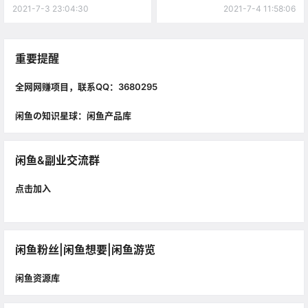
证能赚钱！
2021-7-3 23:04:30
2021-7-4 11:58:06
重要提醒
全网网赚项目，联系QQ：3680295
闲鱼の知识星球：闲鱼产品库
闲鱼&副业交流群
点击加入
闲鱼粉丝|闲鱼想要|闲鱼游览
闲鱼资源库