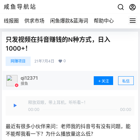
咸鱼导航站
线报圈
供求市场
闲鱼爆款&蓝海词
帮助中心
只发视频在抖音赚钱的N种方式，日入
1000+！
0
网赚项目
21年7月4日
qi12371
关注
私信
摸鱼
释放双眼，带上耳机，听听看~！
00:00
00:00
最近有很多小伙伴来问：老师我的抖音号有没有问题，能
不能帮我看一下？为什么播放量这么低？