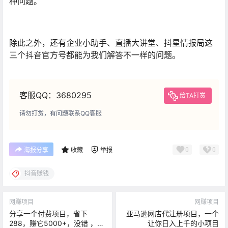
种问题。
除此之外，还有企业小助手、直播大讲堂、抖星情报局这
三个抖音官方号都能为我们解答不一样的问题。
客服QQ：3680295
给TA打赏
请勿打赏，有问题联系QQ客服
0
0
海报分享
收藏
举报
抖音赚钱
网赚项目
网赚项目
分享一个付费项目，省下
亚马逊网店代注册项目，一个
288，赚它5000+，没错 ，保
让你日入上千的小项目