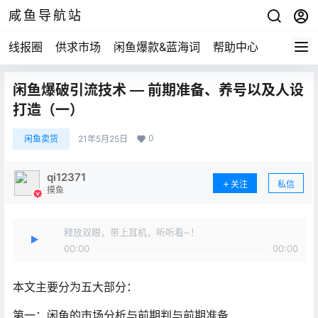
咸鱼导航站
线报圈
供求市场
闲鱼爆款&蓝海词
帮助中心
闲鱼爆破引流技术 — 前期准备、养号以及人设
打造（一）
0
闲鱼卖货
21年5月25日
qi12371
关注
私信
摸鱼
释放双眼，带上耳机，听听看~！
00:00
00:00
本文主要分为五大部分：
第一：闲鱼的市场分析与前期判与前期准备