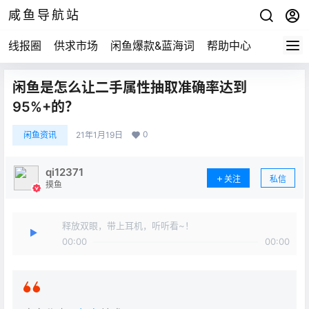
咸鱼导航站
线报圈
供求市场
闲鱼爆款&蓝海词
帮助中心
闲鱼是怎么让二手属性抽取准确率达到
95%+的？
0
闲鱼资讯
21年1月19日
qi12371
关注
私信
摸鱼
释放双眼，带上耳机，听听看~！
00:00
00:00