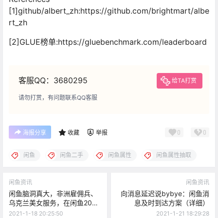
[1]github/albert_zh:https://github.com/brightmart/albe
rt_zh
[2]GLUE榜单:https://gluebenchmark.com/leaderboard
客服QQ：3680295
给TA打赏
请勿打赏，有问题联系QQ客服
0
0
海报分享
收藏
举报
闲鱼
闲鱼二手
闲鱼属性
闲鱼属性抽取
闲鱼资讯
闲鱼资讯
闲鱼脑洞真大，非洲雇佣兵、
向消息延迟说bybye：闲鱼消
乌克兰美女服务，在闲鱼200
息及时到达方案（详细）
元就能买到？
2021-1-18 20:25:50
2021-1-21 18:29:28