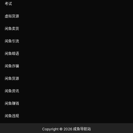
考试
虚拟货源
闲鱼卖货
闲鱼引流
闲鱼暗语
闲鱼诈骗
闲鱼货源
闲鱼资讯
闲鱼赚钱
闲鱼违规
Copyright © 2026
咸鱼导航站