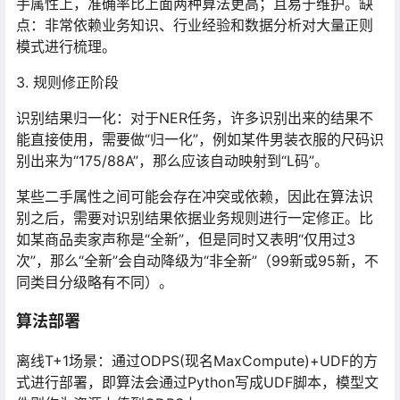
手属性上，准确率比上面两种算法更高；且易于维护。缺
点：非常依赖业务知识、行业经验和数据分析对大量正则
模式进行梳理。
3. 规则修正阶段
识别结果归一化：对于NER任务，许多识别出来的结果不
能直接使用，需要做“归一化”，例如某件男装衣服的尺码识
别出来为“175/88A”，那么应该自动映射到“L码”。
某些二手属性之间可能会存在冲突或依赖，因此在算法识
别之后，需要对识别结果依据业务规则进行一定修正。比
如某商品卖家声称是“全新”，但是同时又表明“仅用过3
次”，那么“全新”会自动降级为“非全新”（99新或95新，不
同类目分级略有不同）。
算法部署
离线T+1场景：通过ODPS(现名MaxCompute)+UDF的方
式进行部署，即算法会通过Python写成UDF脚本，模型文