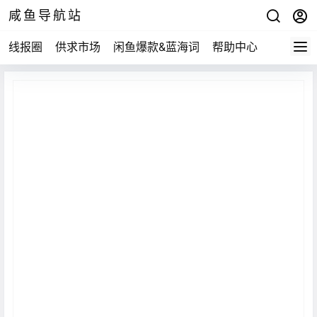
咸鱼导航站
线报圈
供求市场
闲鱼爆款&蓝海词
帮助中心