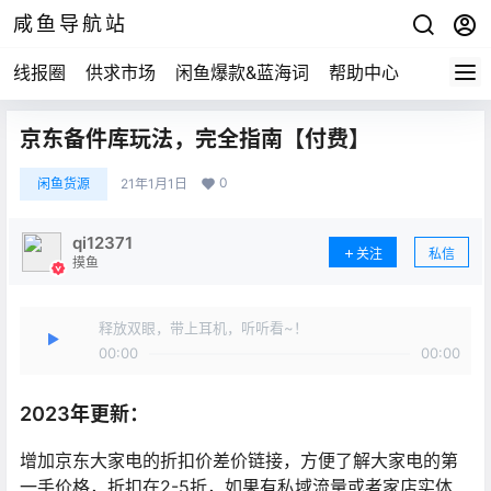
咸鱼导航站
线报圈
供求市场
闲鱼爆款&蓝海词
帮助中心
京东备件库玩法，完全指南【付费】
0
闲鱼货源
21年1月1日
qi12371
关注
私信
摸鱼
释放双眼，带上耳机，听听看~！
00:00
00:00
2023年更新：
增加京东大家电的折扣价差价链接，方便了解大家电的第
一手价格，折扣在2-5折，如果有私域流量或者家店实体