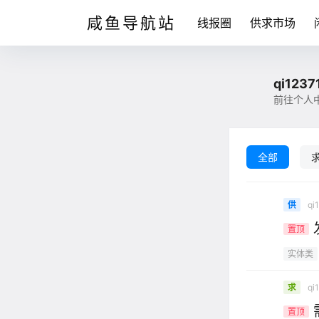
咸鱼导航站
线报圈
供求市场
qi1237
前往个人
全部
qi
供
置顶
实体类
qi
求
置顶