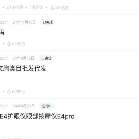
•
2人有兴趣
•
1条评论
•
882热度
12371
24年11月15日
已完成
码
•
128热度
12371
24年9月12日
已完成
文胸类目批发代发
•
169热度
12371
24年8月22日
进行中
 E4护眼仪眼部按摩仪E4pro
•