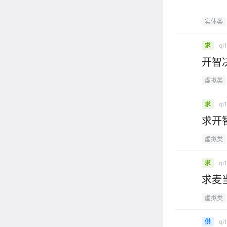
实体类
qi
求
开智
虚拟类
qi
求
求开
虚拟类
qi
求
求麦
虚拟类
qi
供