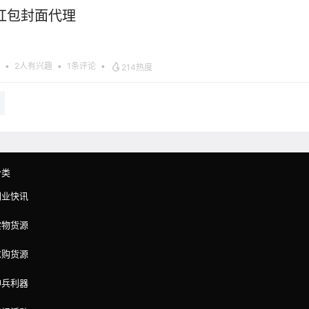
红包封面代理
•
2人有兴趣
•
1条评论
•
214热度
分类
副业快讯
实物货源
求购货源
神兵利器