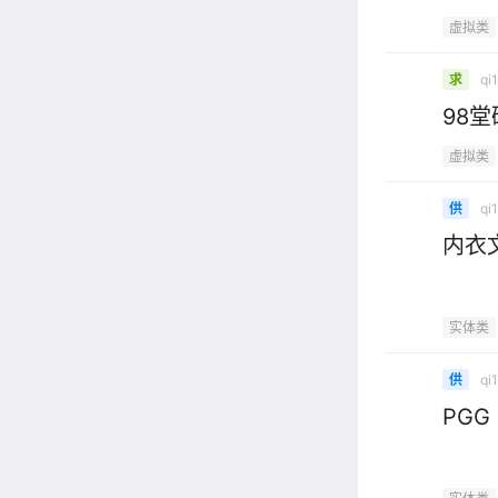
虚拟类
qi
求
98堂
虚拟类
qi
供
内衣
实体类
qi
供
PGG