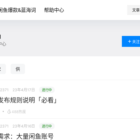
闲鱼爆款&蓝海词
帮助中心
文章
1
关注
中心
求
供
12371
23年4月17日
进行中
发布规则说明「必看」
•
488热度
12371
23年4月16日
进行中
需求：大量闲鱼账号