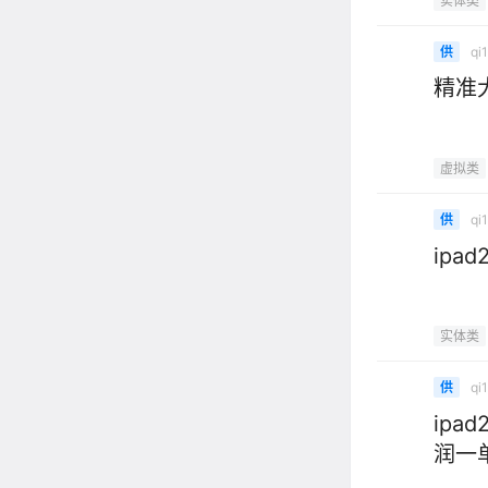
实体类
qi
供
精准
虚拟类
qi
供
ipa
实体类
qi
供
ipa
润一