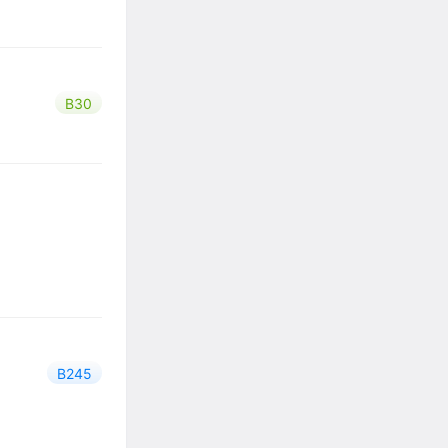
B30
B245