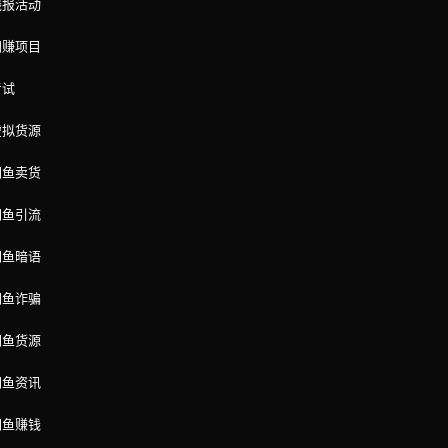
线报活动
网赚项目
考试
虚拟货源
闲鱼卖货
闲鱼引流
闲鱼暗语
闲鱼诈骗
闲鱼货源
闲鱼资讯
闲鱼赚钱