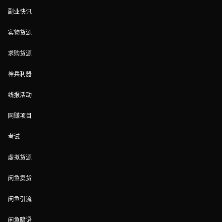
副业快讯
实物货源
求购货源
神兵利器
线报活动
网赚项目
考试
虚拟货源
闲鱼卖货
闲鱼引流
闲鱼暗语