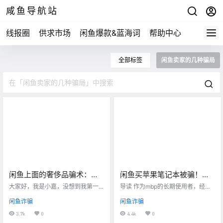
咸鱼导航站
线报圈
供求市场
闲鱼爆款&蓝海词
帮助中心
全部标签
闲鱼卖家的几种骗局
闲鱼上面的奢侈品骗术：骗
闲鱼买苹果笔记本被骗！揭
包又骗钱空手套白狼！白送
秘4中常见的闲鱼骗术！
大家好，我是小嘉，没想到我第一
导读 作为mbp的长期使用者，经常
一个LV蒙田包！
次投稿居然是来曝光骗局，我是在
看到闲鱼上卖15款的高配mbp只要5
闲鱼诈骗
闲鱼诈骗
闲鱼上被一个号称做奢侈品回收的
000，我当时买下花了2万，我就很
买家骗的，这我才知道原来骗子在
好奇，便搜索了一下，感觉发现了
3.7k
0
4.4k
0
闲鱼上赚钱这么简单。 事情是这样
新大陆。 诈骗手段真的是层出不