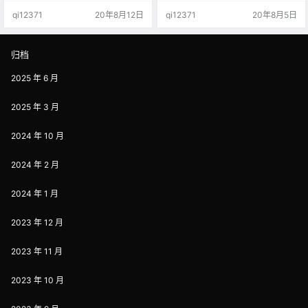
的，我男朋友去年圣诞给我买了一
穷，并且随着时间的推移，诈骗手
qi12371
20年8月12日
qi12371
20年8月5日
个LV蒙田包，我当时很感动啊，直
段和方法不断升级，而每年的受害
男能送这种礼物真的用心了。 但是
者更是数不胜数，希望这篇文章能
背了几次我就发现不适合我啊，我
够给广大的消费者提个醒。 对所有
是小个子，背着这款有点大，而且
的电子产品都有效，因为万骗不离
归档
有点重，东西稍微装多一点就好
其宗。 闲鱼mbp骗术大集结 骗术
沉，所以妥妥的，包包被我闲置
1：老机器当新机器卖，通过技术手
2025 年 6 月
了。 你们知道的，今年疫情嘛大家
段刷一下新款序列号…
都没赚…
2025 年 3 月
2024 年 10 月
2024 年 2 月
2024 年 1 月
2023 年 12 月
2023 年 11 月
2023 年 10 月