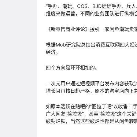
“手办、潮玩、COS、BJD娃娃手办、
维度来做运营，不同的业务团队进行纵横合
《新零售商业评论》援引一家闲鱼潮玩卖
根据Mob研究院总结出消费互联网四大
经济。
四个方向是环环相扣的。
二次元用户通过短视频平台发布内容获取
增长且审核日趋严格，原本的淘宝店向下
如原本活跃在贴吧的“图拉丁吧”以收售二
广大网友“捡垃圾”，甚至“捡垃圾”这个关
破铜烂铁，当然这些破烂也都是从闲鱼转