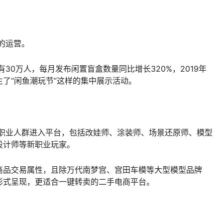
的运营。
有30万人，每月发布闲置盲盒数量同比增长320%，2019年
了“闲鱼潮玩节”这样的集中展示活动。
色职业人群进入平台，包括改娃师、涂装师、场景还原师、模型
设计师等新职业玩家。
商品交易属性，且除万代南梦宫、宫田车模等大型模型品牌
形式呈现，更适合一键转卖的二手电商平台。