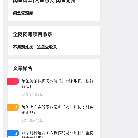
闲鱼粉丝|闲鱼想要|闲鱼游览
闲鱼资源库
全网网赚项目收录
不用到处找，这里全收录
文章聚合
1
闲鱼资金保护怎么解除？不用慌，很好
解决！
21年2月23日
2
闲鱼上面卖的东西是正品吗？如何才能买
到正品？
20年8月12日
3
介绍几种适合个人操作的副业项目！坚持