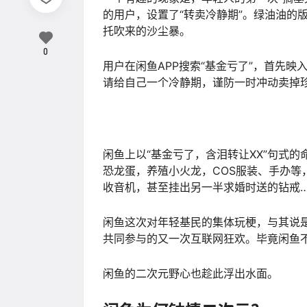
的用户，设置了“转卖冷静期”。绿油油的
托吹来的沙尘暴。
0
用户在闲鱼APP搜索“基金亏了”，首先映
请给自己一个冷静期，谨防一时冲动卖掉珍
闲鱼上以“基金亏了，含泪转让XX”句式
恐龙蛋，养殖小火龙，COS服装、手办
收音机，甚至挂出另一半求婚时送的钻戒
闲鱼这次对年轻基民的集体玩梗，与其说是
共同参与的又一次互联网狂欢。毕竟闲鱼不
闲鱼的二次元野心也趁此浮出水面。