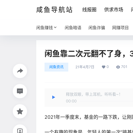
咸鱼导航站
线报圈
供求市场
闲鱼赚钱
闲鱼暗语
闲鱼诈骗
网赚项目
闲鱼靠二次元翻不了身，
0
701
闲鱼资讯
21年4月7日
释放双眼，带上耳机，听听看~！
00:00
2021年一季度末，基金的一路下跌，让刚
一个有趣的现象是，年轻人的第一次“搞基