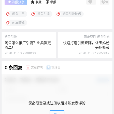
0
0
海报分享
收藏
举报
闲鱼二手
闲鱼引流
闲鱼引流技巧
闲鱼赚钱
闲鱼引流
网赚项目
闲鱼引流
闲鱼怎么推广引流？比卖货更
快速打造引流矩阵，让宝妈粉
简单！
无处躲藏
2020-11-13 22:00:30
2020-11-27 22:50:47
0 条回复
文章作者
管理员
A
M
欢迎您，新朋友，感谢参与互动！
确认修改
您必须登录或注册以后才能发表评论