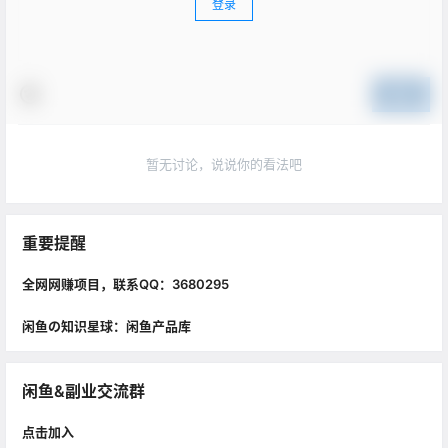
登录
提交
暂无讨论，说说你的看法吧
重要提醒
全网网赚项目，联系QQ：3680295
闲鱼の知识星球：闲鱼产品库
闲鱼&副业交流群
点击加入