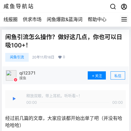
咸鱼导航站
线报圈
供求市场
闲鱼爆款&蓝海词
帮助中心
闲鱼引流怎么操作？做好这几点，你也可以日
吸100+！
0
闲鱼引流
20年11月16日
qi12371
关注
私信
摸鱼
释放双眼，带上耳机，听听看~！
00:00
00:00
经过前几篇的文章，大家应该都开始出单了吧（并没有哈
哈哈哈）