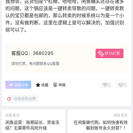
我想说，这货怕是个杠精，哈哈哈，闲鱼确实还存在诸多
的问题，这个锅应该是一键转卖导致的问题，一键转卖默
认的宝贝都是包邮的，那么转卖的时候系统以为是一个小
件，没有做判断，这里在逻辑上是可以解决的，加强识别
就可以了。
客服QQ：3680295
给TA打赏
请勿打赏，有问题联系QQ客服
0
0
海报分享
收藏
举报
闲鱼智能运费
闲鱼卖货
闲鱼卖货
闲鱼运营：账期延长、资金冻
在闲鱼做代购，如何快速有效
结？无需寄件风险升级
解封账号永久封禁？！