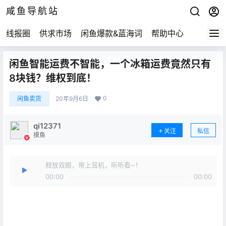
咸鱼导航站
线报圈
供求市场
闲鱼爆款&蓝海词
帮助中心
闲鱼智能运费不智能，一个冰箱运费竟然只有
8块钱？维权到底！
0
闲鱼卖货
20年9月6日
qi12371
关注
私信
摸鱼
释放双眼，带上耳机，听听看~！
00:00
00:00