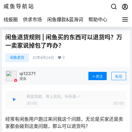
咸鱼导航站
线报圈
供求市场
闲鱼爆款&蓝海词
帮助中心
闲鱼退货规则 | 闲鱼买的东西可以退货吗？万
一卖家说掉包了咋办？
0
闲鱼卖货
20年8月24日
qi12371
关注
私信
摸鱼
释放双眼，带上耳机，听听看~！
00:00
00:00
经常有闲鱼用户跑过来问我这个问题，无论是买家还是卖
家都会碰到这类问题，那么可以退货吗？