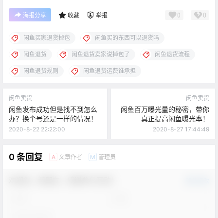
0
0
海报分享
收藏
举报
闲鱼买家退货掉包
闲鱼买的东西可以退货吗
闲鱼退货
闲鱼退货卖家说掉包了
闲鱼退货流程
闲鱼退货规则
闲鱼退货运费谁承担
闲鱼卖货
闲鱼卖货
闲鱼发布成功但是找不到怎么
闲鱼百万曝光量的秘密，带你
办？换个号还是一样的情况！
真正提高闲鱼曝光率！
2020-8-22 22:22:00
2020-8-27 17:44:49
0 条回复
文章作者
管理员
A
M
欢迎您，新朋友，感谢参与互动！
确认修改