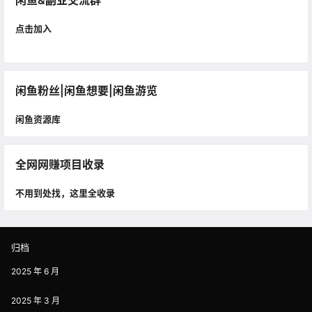
闲鱼&副业交流群
点击加入
闲鱼粉丝|闲鱼想要|闲鱼游览
闲鱼资源库
全网网赚项目收录
不用到处找，这里全收录
归档
2025 年 6 月
2025 年 3 月