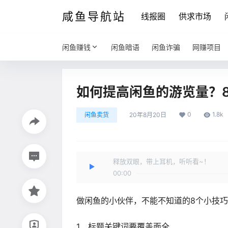
咸鱼导航站
线报圈
供求市场
闲鱼赚钱
闲鱼暗语
闲鱼诈骗
网赚项目
如何提高闲鱼的游览量？
0
1.8k
闲鱼卖货
20年8月20日
释放双眼，带上耳机，听听看~！
00:00
做闲鱼的小伙伴，不能不知道的8个小技
1、标题关键词要覆盖面全