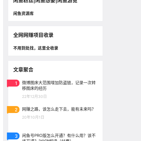
闲鱼粉丝|闲鱼想要|闲鱼游览
闲鱼资源库
全网网赚项目收录
不用到处找，这里全收录
文章聚合
1
微博图床大范围增加防盗链，记录一次转
移图床的经历
22年12月30日
2
网赚之路，该怎么走下去，能有未来吗？
20年10月1日
3
闲鱼号PRO版怎么开通？有什么用？该不