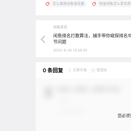
怎么提高闲鱼游览量
淘宝闲鱼怎么卖东西
闲鱼卖货
闲鱼排名打散算法，捕手带你窥探排名
节问题
2020-8-20 15:39:35
0 条回复
文章作者
管理员
A
M
欢迎您，新朋友，感谢参与互动！
您必须