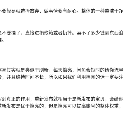
不要轻易就选择放弃，做事情要有耐心。整体的一种整洁干净
是不要挂了，直接进捐款箱或者扔掉。卖不了多少钱寄东西浪
准。
擦亮其实就是类似于刷新，每天擦亮，闲鱼会短时的给你流量
分，并且维持时间不长，所以如果我们利用擦亮的话一定要注
挥到真正的作用，重新发布就相当于是新发布的宝贝，会给你
重新发布是优于擦亮的，但是擦亮可以提高账号的整体权重，