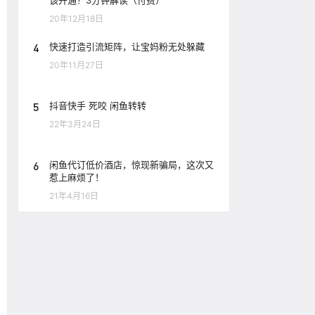
该开通？3分钟解读（付费）
20年12月18日
4
快速打造引流矩阵，让宝妈粉无处躲藏
20年11月27日
5
抖音快手 死咬 闲鱼转转
22年3月24日
6
闲鱼代订低价酒店，惊现新骗局，这次又
惹上麻烦了！
21年4月16日