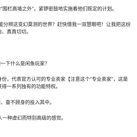
的“围栏高墙之外”，紧锣密鼓地实施着他们既定的计划。
何能分辨这变幻莫测的世界？赶快借我一双慧眼吧！让我把这纷
白、真真切切。
顾一下什么是闲鱼玩家？
份，代表官方认可的专业卖家【注意这个“专业卖家”，这是
获得一系列独有的功能特权。
继、奋不顾身的投入其中。
人一种虚幻而特别高级的感觉。