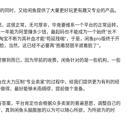
P”的同时，又给闲鱼提供了大量更好玩更有趣又专业的产品。
现，这很正常，无可厚非，毕竟要维系一个平台的正常运转，
鱼一年能为阿里赚多少钱，最起码也不能成为一个始终“长不
淘宝不断为其补血才能“苟延残喘”，于是，闲鱼pro版终于开
的脸，当然，这已经不必要再“抱着琵琶半遮着脸了”。
觉察到而已，因为早前的收费，闲鱼针对的是一些机构，一些
在大力压制“专业卖家”的过程中，给我们提供更为有利的经
要做得，最好能够未雨绸缪，提前做个准备。
有答案，平台肯定也会根据众多卖家的普遍意愿，调整自己的
”，真到闲鱼头脑膨胀的以为可以随心所欲，为所欲为的时