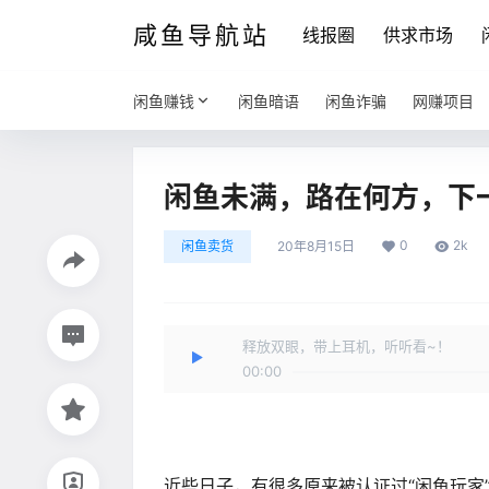
咸鱼导航站
线报圈
供求市场
闲鱼赚钱
闲鱼暗语
闲鱼诈骗
网赚项目
闲鱼未满，路在何方，下
0
2k
闲鱼卖货
20年8月15日
释放双眼，带上耳机，听听看~！
00:00
近些日子，有很多原来被认证过“闲鱼玩家