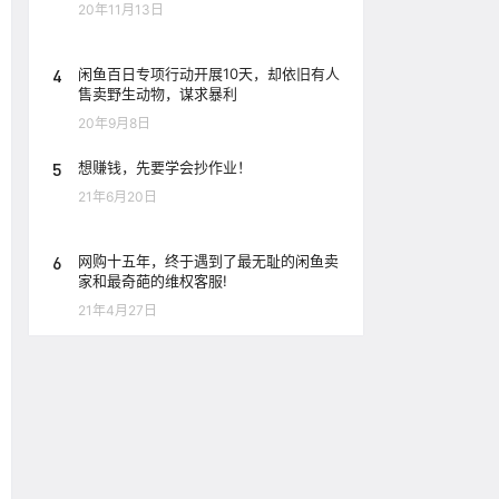
20年11月13日
4
闲鱼百日专项行动开展10天，却依旧有人
售卖野生动物，谋求暴利
20年9月8日
5
想赚钱，先要学会抄作业！
21年6月20日
6
网购十五年，终于遇到了最无耻的闲鱼卖
家和最奇葩的维权客服!
21年4月27日