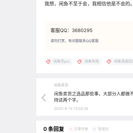
我想，闲鱼不至于会，我相信他是不会的
客服QQ：3680295
请勿打赏，有问题联系QQ客服
闲鱼号pro
闲鱼布局
闲鱼清退玩
闲鱼卖货
闲鱼卖货之选品那些事，大部分人都做
持这两个字。
2020-8-15 13:54:28
0 条回复
文章作者
管理员
A
M