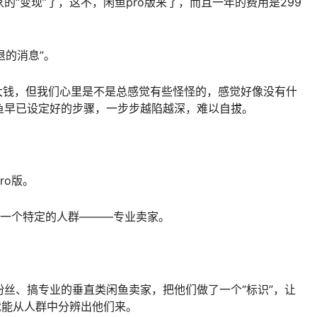
“变现”了，这不，闲鱼pro版来了，而且一年的费用是299
退的消息”。
大钱，但我们心里是不是总感觉有些怪怪的，感觉好像没有什
鱼早已设定好的步骤，一步步越陷越深，难以自拔。
ro版。
是一个特定的人群———专业卖家。
丝、搞专业的垂直类闲鱼卖家，把他们做了一个“标识”，让
就能从人群中分辨出他们来。