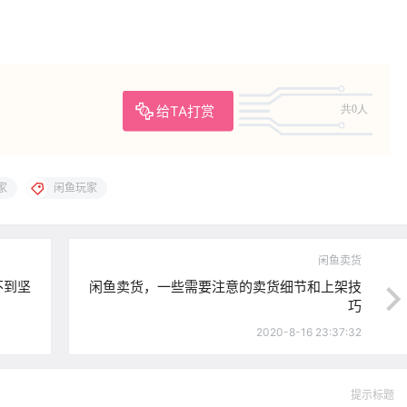
。
给TA打赏
共0人
家
闲鱼玩家
闲鱼卖货
不到坚
闲鱼卖货，一些需要注意的卖货细节和上架技
巧
2020-8-16 23:37:32
提示标题