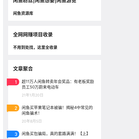
闲鱼粉丝|闲鱼想要|闲鱼游览
闲鱼资源库
全网网赚项目收录
不用到处找，这里全收录
文章聚合
1
超11万人闲鱼转卖年会奖品：有老板奖励
员工50万蔚来电动车
21年1月20日
2
闲鱼买苹果笔记本被骗！揭秘4中常见的
闲鱼骗术！
20年8月5日
3
闲鱼买包骗局，真的套路满满！【上】