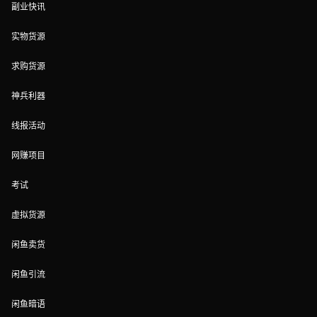
副业快讯
实物货源
求购货源
神兵利器
线报活动
网赚项目
考试
虚拟货源
闲鱼卖货
闲鱼引流
闲鱼暗语