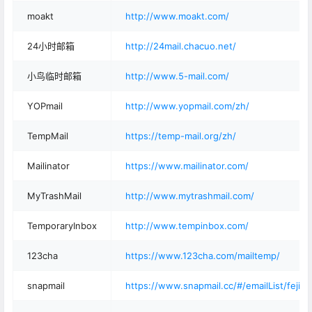
moakt
http://www.moakt.com/
24小时邮箱
http://24mail.chacuo.net/
小鸟临时邮箱
http://www.5-mail.com/
YOPmail
http://www.yopmail.com/zh/
TempMail
https://temp-mail.org/zh/
Mailinator
https://www.mailinator.com/
MyTrashMail
http://www.mytrashmail.com/
TemporaryInbox
http://www.tempinbox.com/
123cha
https://www.123cha.com/mailtemp/
snapmail
https://www.snapmail.cc/#/emailList/
feji@