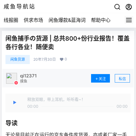
咸鱼导航站
线报圈
供求市场
闲鱼爆款&蓝海词
帮助中心
闲鱼捕手の货源 | 总共800+份行业报告！覆盖
各行各业！随便卖
0
闲鱼货源
20年7月30日
qi12371
关注
私信
摸鱼
释放双眼，带上耳机，听听看~！
00:00
00:00
导读
无论是目前正在运行的京东备件库货源，亦或者厂家一手