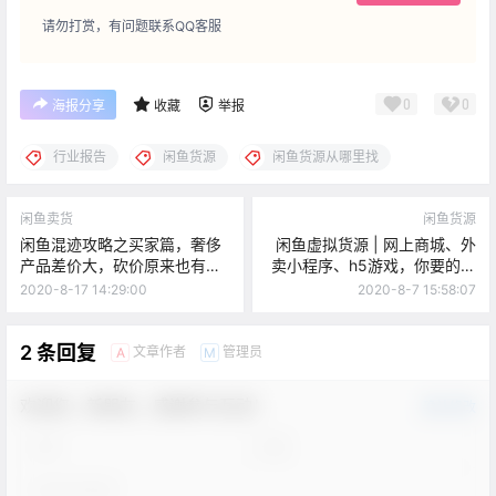
请勿打赏，有问题联系QQ客服
0
0
海报分享
收藏
举报
行业报告
闲鱼货源
闲鱼货源从哪里找
闲鱼卖货
闲鱼货源
闲鱼混迹攻略之买家篇，奢侈
闲鱼虚拟货源 | 网上商城、外
产品差价大，砍价原来也有如
卖小程序、h5游戏，你要的源
此多技巧！
码这里都有！关键是免费！
2020-8-17 14:29:00
2020-8-7 15:58:07
2 条回复
文章作者
管理员
A
M
欢迎您，新朋友，感谢参与互动！
确认修改