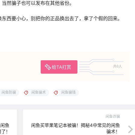
，当然骗子也可以发布在其他省份。
换东西要小心，别把你的正品换出去了，拿了个假的回来。
给TA打赏
共0人
闲鱼防骗
闲鱼骗术
闲鱼骗钱
闲鱼诈骗
？闲鱼
闲鱼买苹果笔记本被骗！揭秘4中常见的闲鱼
眼了！
骗术！