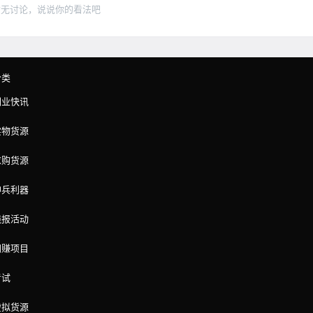
暂无讨论，说说你的看法吧
分类
副业快讯
实物货源
求购货源
神兵利器
线报活动
网赚项目
考试
虚拟货源