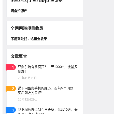
闲鱼粉丝|闲鱼想要|闲鱼游览
闲鱼资源库
全网网赚项目收录
不用到处找，这里全收录
文章聚合
1
豆瓣引流有多疯狂？一天1000+，流量多
到爆！
20年11月11日
2
说下闲鱼卖手机的经历，买前N个问题，
买后到收刀差评！
20年12月29日
3
我把视频搬运到今日头条，运营10天，头