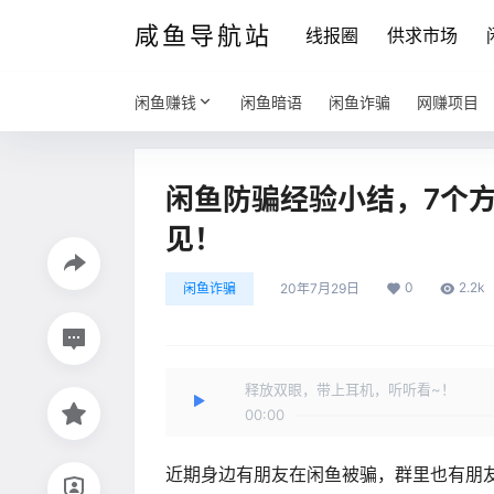
咸鱼导航站
线报圈
供求市场
闲鱼赚钱
闲鱼暗语
闲鱼诈骗
网赚项目
闲鱼防骗经验小结，7个
见！
0
2.2k
闲鱼诈骗
20年7月29日
释放双眼，带上耳机，听听看~！
00:00
近期身边有朋友在闲鱼被骗，群里也有朋