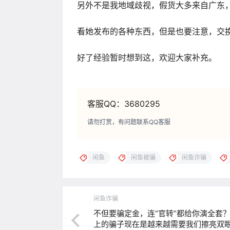
另外不是我地域歧视，假货大多来自广东
看她发布的各种东西，但是也要注意，交
好了经验暂时想到这，欢迎大家补充。
客服QQ：3680295
请勿打赏，有问题联系QQ客服
闲鱼
闲鱼被骗
闲鱼诈骗
闲鱼诈骗
不但要骗定金，连“官转”都给你演全套
上的骗子现在是越来越需要我们擦亮双