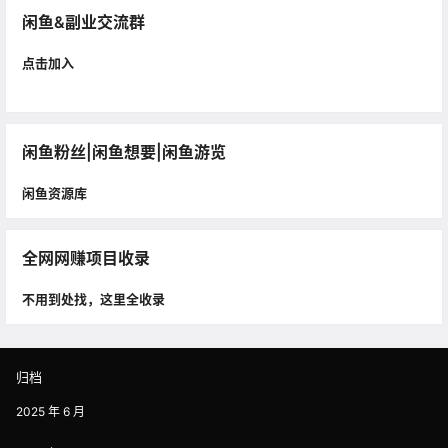
闲鱼&副业交流群
点击加入
闲鱼粉丝|闲鱼想要|闲鱼游览
闲鱼资源库
全网网赚项目收录
不用到处找，这里全收录
归档
2025 年 6 月