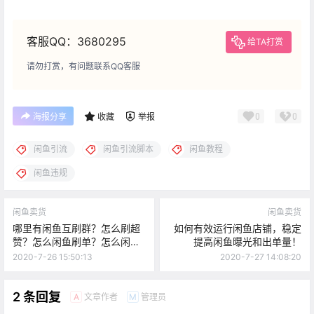
客服QQ：3680295
给TA打赏
请勿打赏，有问题联系QQ客服
0
0
海报分享
收藏
举报
闲鱼引流
闲鱼引流脚本
闲鱼教程
闲鱼违规
闲鱼卖货
闲鱼卖货
哪里有闲鱼互刷群？怎么刷超
如何有效运行闲鱼店铺，稳定
赞？怎么闲鱼刷单？怎么闲鱼
提高闲鱼曝光和出单量！
刷评价？闲鱼刷想要？刷粉
2020-7-26 15:50:13
2020-7-27 14:08:20
丝？
2 条回复
文章作者
管理员
A
M