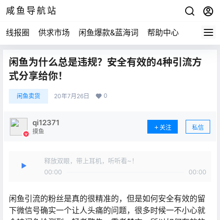
咸鱼导航站
线报圈
供求市场
闲鱼爆款&蓝海词
帮助中心
闲鱼为什么总是违规？安全有效的4种引流方
式分享给你！
0
闲鱼卖货
20年7月26日
qi12371
关注
私信
摸鱼
释放双眼，带上耳机，听听看~！
00:00
00:00
闲鱼引流的粉丝是真的很精准的，但是如何安全有效的留
下微信号确实一个让人头痛的问题，很多时候一不小心就