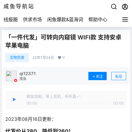
咸鱼导航站
线报圈
供求市场
闲鱼爆款&蓝海词
帮助中心
「一件代发」可转向内窥镜 WIFI款 支持安卓
苹果电脑
0
实物货源
23年7月24日
qi12371
关注
私信
摸鱼
释放双眼，带上耳机，听听看~！
00:00
00:00
2023年08月16日更新：
代发价从280，降低到260！