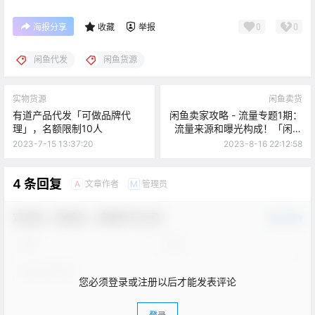
0
0
海报分享
收藏
举报
闲鱼代发
闲鱼货源
实物货源
闲鱼卖货
有道产品代发「可做品牌代
闲鱼卖家攻略 - 流量专题1期：
理」，名额限制10人
流量来源和曝光构成！「闲鱼
官方解读」
2023-7-15 13:37:20
2023-8-16 22:12:58
4 条回复
文章作者
管理员
A
M
欢迎您，新朋友，感谢参与互动！
确认修改
您必须登录或注册以后才能发表评论