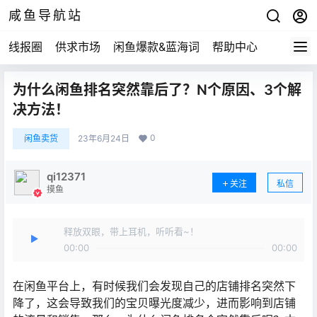
咸鱼导航站
线报圈
供求市场
闲鱼爆款&蓝海词
帮助中心
为什么闲鱼排名突然靠后了？N个原因、3个解
决方法！
0
闲鱼卖货
23年6月24日
qi12371
关注
私信
摸鱼
释放双眼，带上耳机，听听看~！
00:00
00:00
在闲鱼平台上，有时候我们会发现自己的店铺排名突然下
降了，这会导致我们的宝贝曝光度减少，进而影响到店铺