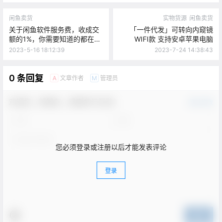
闲鱼卖货
实物货源
闲鱼卖货
关于闲鱼软件服务费，收成交
「一件代发」可转向内窥镜
额的1%，你需要知道的都在这
WIFI款 支持安卓苹果电脑
里
2023-5-16 18:12:39
2023-7-24 14:38:43
0 条回复
文章作者
管理员
A
M
欢迎您，新朋友，感谢参与互动！
确认修改
您必须登录或注册以后才能发表评论
登录
提交