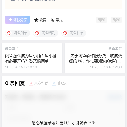
0
0
海报分享
收藏
举报
闲鱼刷单
闲鱼精刷
闲鱼补单
闲鱼卖货
闲鱼卖货
闲鱼怎么成为鱼小铺？鱼小铺
关于闲鱼软件服务费，收成交
有必要开吗？答案很简单
额的1%，你需要知道的都在这
里
2023-4-15 17:13:10
2023-5-16 18:12:39
0 条回复
文章作者
管理员
A
M
欢迎您，新朋友，感谢参与互动！
确认修改
您必须登录或注册以后才能发表评论