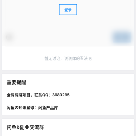
登录
提交
暂无讨论，说说你的看法吧
重要提醒
全网网赚项目，联系QQ：3680295
闲鱼の知识星球：闲鱼产品库
闲鱼&副业交流群