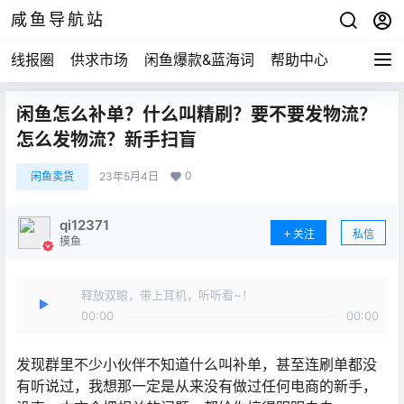
咸鱼导航站
线报圈
供求市场
闲鱼爆款&蓝海词
帮助中心
闲鱼怎么补单？什么叫精刷？要不要发物流？
怎么发物流？新手扫盲
0
闲鱼卖货
23年5月4日
qi12371
关注
私信
摸鱼
释放双眼，带上耳机，听听看~！
00:00
00:00
发现群里不少小伙伴不知道什么叫补单，甚至连刷单都没
有听说过，我想那一定是从来没有做过任何电商的新手，