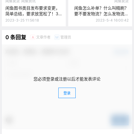
闲鱼卖货
闲鱼资讯
闲鱼卖货
闲鱼图书类目发布要求变更，
闲鱼怎么补单？什么叫精刷？
简单总结，要求放宽松了！3
要不要发物流？怎么发物流？
月31日生效！
新手扫盲
2023-3-25 11:56:18
2023-5-4 16:00:42
0 条回复
文章作者
管理员
A
M
欢迎您，新朋友，感谢参与互动！
确认修改
您必须登录或注册以后才能发表评论
登录
提交