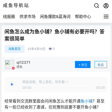
咸鱼导航站
线报圈
供求市场
闲鱼爆款&蓝海词
帮助中心
闲鱼怎么成为鱼小铺？鱼小铺有必要开吗？答
案很简单
0
闲鱼卖货
23年4月15日
qi12371
关注
私信
摸鱼
释放双眼，带上耳机，听听看~！
00:00
00:00
经常看到交流群里面会问闲鱼怎么才能开通
鱼小铺
？甚至
有一些已经收到了邀请，在犹豫到底要不要开鱼小铺？