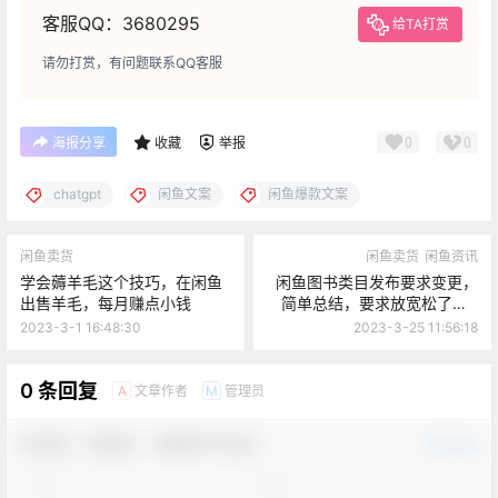
客服QQ：3680295
给TA打赏
请勿打赏，有问题联系QQ客服
0
0
海报分享
收藏
举报
chatgpt
闲鱼文案
闲鱼爆款文案
闲鱼卖货
闲鱼卖货
闲鱼资讯
学会薅羊毛这个技巧，在闲鱼
闲鱼图书类目发布要求变更，
出售羊毛，每月赚点小钱
简单总结，要求放宽松了！3
月31日生效！
2023-3-1 16:48:30
2023-3-25 11:56:18
0 条回复
文章作者
管理员
A
M
欢迎您，新朋友，感谢参与互动！
确认修改