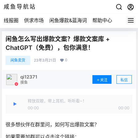
咸鱼导航站
线报圈
供求市场
闲鱼爆款&蓝海词
帮助中心
闲鱼怎么写出爆款文案？爆款文案库 +
ChatGPT（免费），包你满意！
0
闲鱼卖货
23年3月21日
qi12371
关注
私信
摸鱼
释放双眼，带上耳机，听听看~！
00:00
00:00
很多想伙伴在群里问，如何写出爆款文案？
如果需要加群可以点击这个链接：