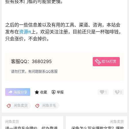
些有技术门槛的可能会更慢。
之后的一些信息差以及有用的工具、渠道、咨询，本站会
发布在
资源π
上，欢迎关注注册，目前还只是一杯咖啡钱，
只会涨价，不会掉价。
客服QQ：3680295
给TA打赏
请勿打赏，有问题联系QQ客服
1
0
海报分享
收藏
举报
闲鱼卖货
闲鱼羊毛
闲鱼卖货
闲鱼卖货
讲一讲京东令牌价，代办靠谱
闲鱼怎么写出爆款文案？爆款