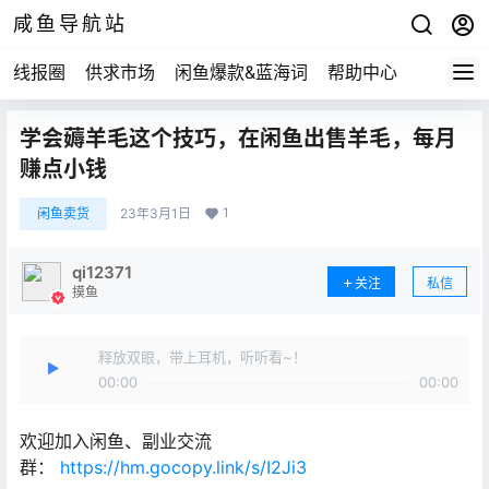
咸鱼导航站
线报圈
供求市场
闲鱼爆款&蓝海词
帮助中心
学会薅羊毛这个技巧，在闲鱼出售羊毛，每月
赚点小钱
1
闲鱼卖货
23年3月1日
qi12371
关注
私信
摸鱼
释放双眼，带上耳机，听听看~！
00:00
00:00
欢迎加入闲鱼、副业交流
群：
https://hm.gocopy.link/s/I2Ji3