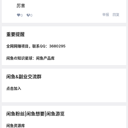
厉害
举报
回复
0
0
重要提醒
全网网赚项目，联系QQ：3680295
闲鱼の知识星球：闲鱼产品库
闲鱼&副业交流群
点击加入
闲鱼粉丝|闲鱼想要|闲鱼游览
闲鱼资源库