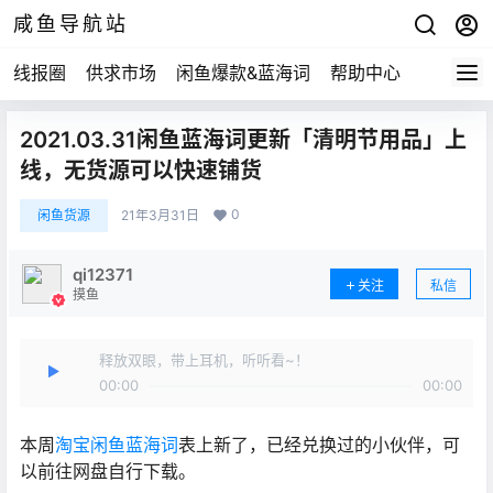
咸鱼导航站
线报圈
供求市场
闲鱼爆款&蓝海词
帮助中心
2021.03.31闲鱼蓝海词更新「清明节用品」上
线，无货源可以快速铺货
0
闲鱼货源
21年3月31日
qi12371
关注
私信
摸鱼
释放双眼，带上耳机，听听看~！
00:00
00:00
本周
淘宝闲鱼蓝海词
表上新了，已经兑换过的小伙伴，可
以前往网盘自行下载。