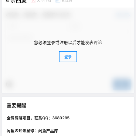
4 条回复
文章作者
管理员
A
M
欢迎您，新朋友，感谢参与互动！
确认修改
您必须登录或注册以后才能发表评论
登录
提交
重要提醒
全网网赚项目，联系QQ：3680295
闲鱼の知识星球：闲鱼产品库