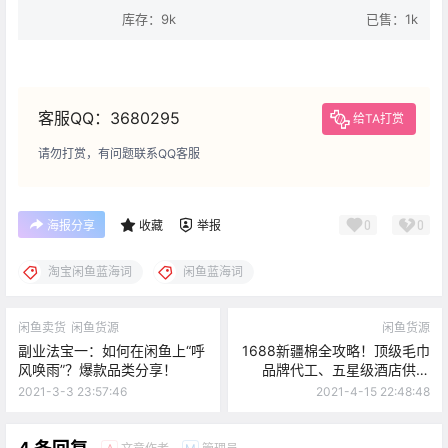
库存：9k
已售：1k
客服QQ：3680295
给TA打赏
请勿打赏，有问题联系QQ客服
0
0
海报分享
收藏
举报
淘宝闲鱼蓝海词
闲鱼蓝海词
闲鱼卖货
闲鱼货源
闲鱼货源
副业法宝一：如何在闲鱼上“呼
1688新疆棉全攻略！顶级毛巾
风唤雨”？爆款品类分享！
品牌代工、五星级酒店供货
商！这9家供货商值得拥有！
2021-3-3 23:57:46
2021-4-15 22:48:48