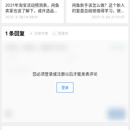
2021年淘宝活动预测表，闲鱼
闲鱼新手该怎么做？这个新人
卖家也该了解下，或许选品问
的复盘总结很值得学习，很真
题就解决了！
实！
2021-3-28 14:38:51
2021-3-30 21:31:57
1 条回复
文章作者
管理员
A
M
欢迎您，新朋友，感谢参与互动！
确认修改
您必须登录或注册以后才能发表评论
登录
提交