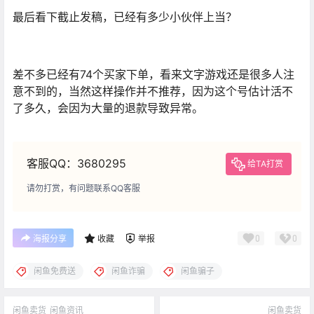
最后看下截止发稿，已经有多少小伙伴上当？
差不多已经有74个买家下单，看来文字游戏还是很多人注
意不到的，当然这样操作并不推荐，因为这个号估计活不
了多久，会因为大量的退款导致异常。
客服QQ：3680295
给TA打赏
请勿打赏，有问题联系QQ客服
0
0
海报分享
收藏
举报
闲鱼免费送
闲鱼诈骗
闲鱼骗子
闲鱼卖货
闲鱼资讯
闲鱼卖货