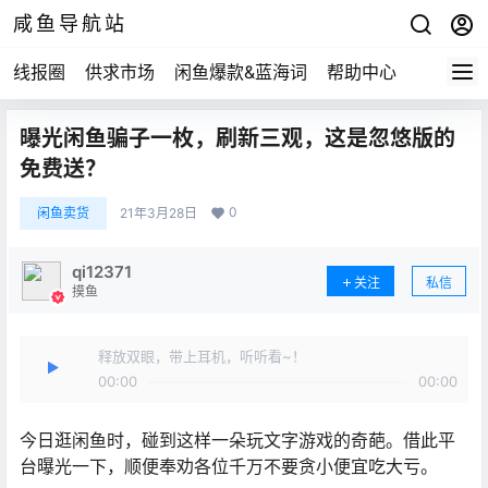
咸鱼导航站
线报圈
供求市场
闲鱼爆款&蓝海词
帮助中心
曝光闲鱼骗子一枚，刷新三观，这是忽悠版的
免费送？
0
闲鱼卖货
21年3月28日
qi12371
关注
私信
摸鱼
释放双眼，带上耳机，听听看~！
00:00
00:00
今日逛闲鱼时，碰到这样一朵玩文字游戏的奇葩。借此平
台曝光一下，顺便奉劝各位千万不要贪小便宜吃大亏。