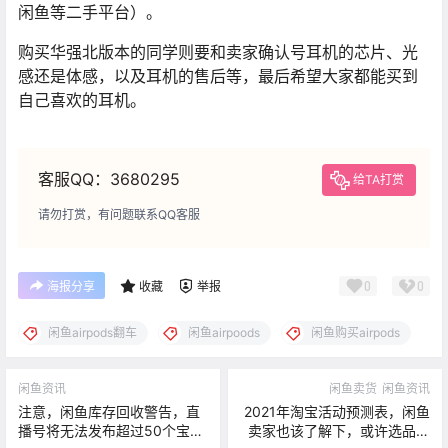
闲鱼等二手平台）。
购买华强北版本的同学则要和卖家确认号耳机的芯片、光
感还是体感，以及耳机的售后等，最后希望大家都能买到
自己喜欢的耳机。
客服QQ：3680295
给TA打赏
请勿打赏，有问题联系QQ客服
0
0
海报分享
收藏
举报
闲鱼airpods翻车
闲鱼airpoods
闲鱼购买airpods
闲鱼资讯
闲鱼卖货
闲鱼资讯
注意，闲鱼库存回收警告，直
2021年淘宝活动预测表，闲鱼
播号将无法发布超过50个宝
卖家也该了解下，或许选品问