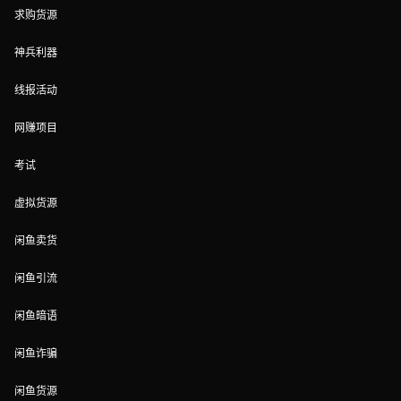
求购货源
神兵利器
线报活动
网赚项目
考试
虚拟货源
闲鱼卖货
闲鱼引流
闲鱼暗语
闲鱼诈骗
闲鱼货源