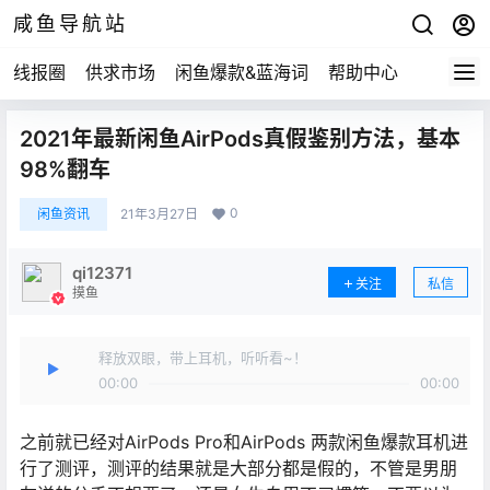
咸鱼导航站
线报圈
供求市场
闲鱼爆款&蓝海词
帮助中心
2021年最新闲鱼AirPods真假鉴别方法，基本
98%翻车
0
闲鱼资讯
21年3月27日
qi12371
关注
私信
摸鱼
释放双眼，带上耳机，听听看~！
00:00
00:00
之前就已经对AirPods Pro和AirPods 两款闲鱼爆款耳机进
行了测评，测评的结果就是大部分都是假的，不管是男朋