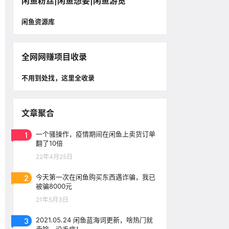
闲鱼粉丝|闲鱼想要|闲鱼游览
闲鱼资源库
全网网赚项目收录
不用到处找，这里全收录
文章聚合
1
一个骚操作，疫情期间在闲鱼上卖货订单
翻了10倍
22年4月25日
2
今天第一次在闲鱼购买东西遇诈骗，我已
被骗8000元
21年5月3日
3
2021.05.24 闲鱼蓝海词更新，啥热门就