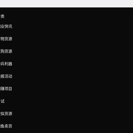
分类
副业快讯
实物货源
求购货源
神兵利器
线报活动
网赚项目
考试
虚拟货源
闲鱼卖货