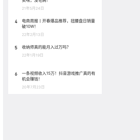
卖啥，没毛病！
21年5月24日
4
电商周报丨开春爆品推荐，扭腰盘日销量
破10W！
22年2月13日
5
收纳师真的能月入过万吗？
22年1月19日
6
一条视频收入15万！抖音游戏推广真的有
机会赚钱！
20年7月23日