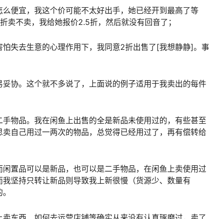
怎么便宜，我这个价可能不太好出手，她已经开到最高了等
折卖不卖，我给她报价2.5折，然后就没有回音了；
怕失去生意的心理作用下，我同意2折出售了[我想静静]。事
易妥协。这个就不多说了，上面说的例子适用于我卖出的每件
二手物品。我在闲鱼上出售的全是新品未使用过的，有些甚至
思卖自己用过一两次的物品，总觉得已经用过了，再有偿转给
而闲置品可以是新品，也可以是二手物品，在闲鱼上卖使用过
而我坚持只转让新品则导致我上新很慢（货源少、数量有
的。
上卖东西、如何去运营店铺等确实从来没有认真琢磨过，卖了