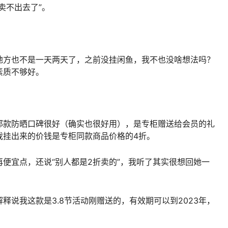
卖不出去了”。
地方也不是一天两天了，之前没挂闲鱼，我不也没啥想法吗？
素质不够好。
那款防晒口碑很好（确实也很好用），是专柜赠送给会员的礼
我挂出来的价钱是专柜同款商品价格的4折。
便宜点，还说“别人都是2折卖的”，我听了其实很想回她一
释说我这款是3.8节活动刚赠送的，有效期可以到2023年，