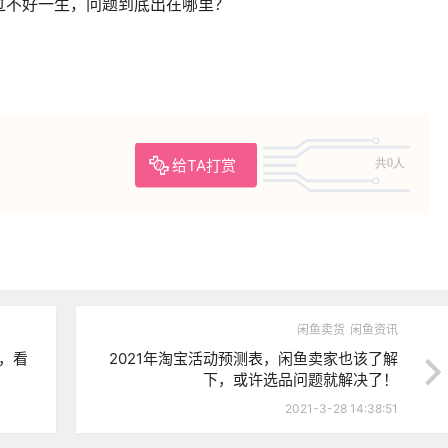
过不好一生，问题到底出在哪里？
给TA打赏
共0人
闲鱼卖货
闲鱼资讯
，看
2021年淘宝活动预测表，闲鱼卖家也该了解
下，或许选品问题就解决了！
2021-3-28 14:38:51