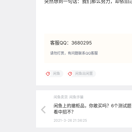
突然想到一句话：我们那么努力，却依旧
客服QQ：3680295
请勿打赏，有问题联系QQ客服
闲鱼
闲鱼出闲置
闲鱼卖货
闲鱼诈骗
闲鱼上的撤柜品，你敢买吗？6个测试题
看中招不？
2021-3-26 21:36:25