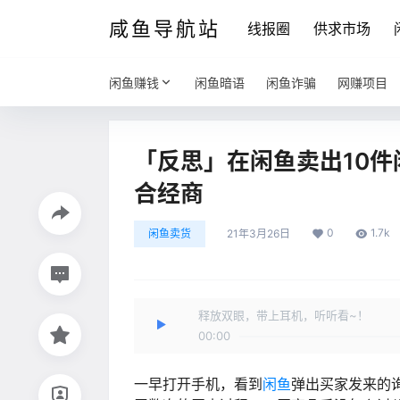
咸鱼导航站
线报圈
供求市场
闲鱼赚钱
闲鱼暗语
闲鱼诈骗
网赚项目
「反思」在闲鱼卖出10
合经商
0
1.7k
闲鱼卖货
21年3月26日
释放双眼，带上耳机，听听看~！
00:00
一早打开手机，看到
闲鱼
弹出买家发来的