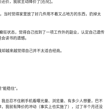
还价，我就主动降价了[石化]。
的，当时觉得家里放了好几件用不着又占地方的东西，扔掉太
。
的癫狂状态，觉得自己找到了一项工作外的副业，认定自己遗传
爸会读书的遗憾。
我却越来越觉得自己并不太适合经商。
“能稳住”。
，我总忍不住刷手机看曝光量、浏览量、有多少人想要，巴不
津，我就有降价的冲动（事实上也实施了），过了半个月还没